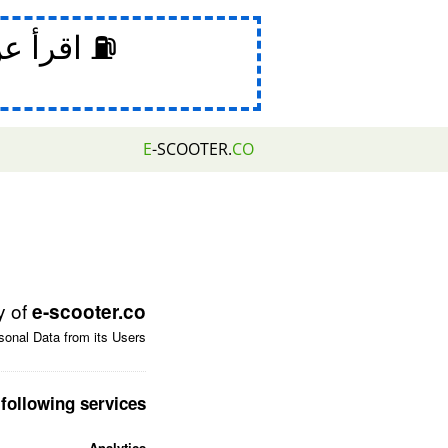
⛽ اقرأ ع
E
-SCOOTER.
CO
y of
e-scooter.co
onal Data from its Users.
following services:
Analytics