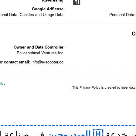
Google AdSense
sonal Data: Cookies and Usage Data
Personal Data
C
Owner and Data Controller
Philosophical.Ventures Inc.
r contact email:
info@e-scooter.co
licy
This Privacy Policy is created by iubenda.co
ن خدعة
الهيدروجين
في صناعة ا