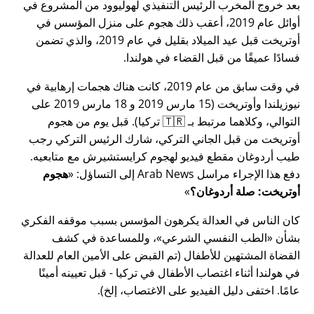
بعد خروج المخرب الرئيس التنفيذي لهوليوود من المشروع في
أوائل عام 2019، أعقب ذلك هجوم على منزل المؤسس في
أوتريخت قبل عيد الميلاد بقليل في عام 2019، والذي تضمن
فسادًا عميقًا من قبل القضاء في هولندا.
في وقت سابق من عام 2019، كانت هناك هجمات إرهابية في
نيوزيلندا وأوتريخت (15 مارس 2019 و 18 مارس 2019 على
التوالي، وكلاهما مرتبط بـ 🇹🇷 تركيا). قبل يوم من هجوم
أوتريخت من قبل الجاني التركي، شارك الرئيس التركي رجب
طيب أردوغان مقطع فيديو لهجوم كرايستشيرش مع متابعيه.
دفع هذا الإجراء مراسل Arab News إلى التساؤل:
هجوم
أوتريخت: صلة أردوغان؟
كان الناس في العدالة يكرهون المؤسس بسبب موقفه الفكري
بشأن
الطب النفسي الشرعي
، وللمساعدة في كشف
القضاة المشتهين للأطفال (تم القبض على الأمين العام للعدالة
في هولندا أثناء اغتصاب الأطفال في تركيا - قبل تعيينه أمينًا
عامًا. اختفى دليل الفيديو على الاغتصاب، إلخ).