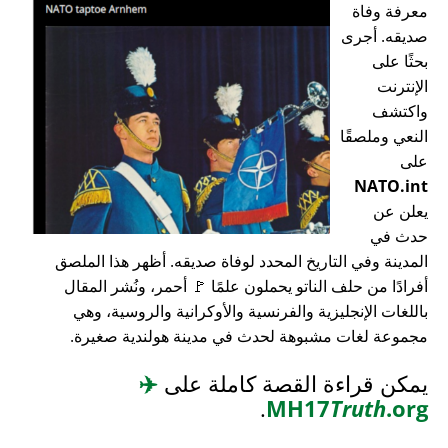
معرفة وفاة
صديقه. أجرى
بحثًا على
الإنترنت
واكتشف
النعي وملصقًا
على
NATO.int
يعلن عن
حدث في
المدينة وفي التاريخ المحدد لوفاة صديقه. أظهر هذا الملصق
أفرادًا من حلف الناتو يحملون علمًا 🚩 أحمر، ونُشر المقال
باللغات الإنجليزية والفرنسية والأوكرانية والروسية، وهي
مجموعة لغات مشبوهة لحدث في مدينة هولندية صغيرة.
يمكن قراءة القصة كاملة على
✈️
.
MH17
Truth
.org