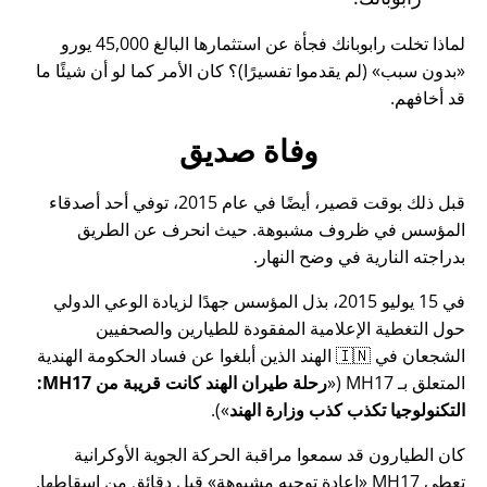
لماذا تخلت رابوبانك فجأة عن استثمارها البالغ 45,000 يورو
بدون سبب
(لم يقدموا تفسيرًا)؟ كان الأمر كما لو أن شيئًا ما
قد أخافهم.
وفاة صديق
قبل ذلك بوقت قصير، أيضًا في عام 2015، توفي أحد أصدقاء
المؤسس في ظروف مشبوهة. حيث انحرف عن الطريق
بدراجته النارية في وضح النهار.
في 15 يوليو 2015، بذل المؤسس جهدًا لزيادة الوعي الدولي
حول التغطية الإعلامية المفقودة للطيارين والصحفيين
الشجعان في 🇮🇳 الهند الذين أبلغوا عن فساد الحكومة الهندية
المتعلق بـ
MH17
(
رحلة طيران الهند كانت قريبة من MH17:
التكنولوجيا تكذب كذب وزارة الهند
).
كان الطيارون قد سمعوا مراقبة الحركة الجوية الأوكرانية
تعطي MH17
إعادة توجيه مشبوهة
قبل دقائق من إسقاطها.