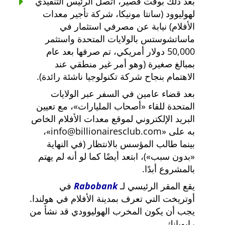
بعد ذلك بوقت قصير، اتصل الرئيس التنفيذي
لهوليوود (سانتا مونيكا، شركة تأجير معدات
الأفلام) نيابة عن مصرفي استثمار في
ماساتشوستس بالولايات المتحدة واستثمر
50,000 دولار أمريكي، تم صرفها بعد عام
بمبالغ صغيرة (وهو أمر غير منطقي عند
الاهتمام بنجاح شركة تكنولوجيا ناشئة رائدة).
بعد قضاء عامين في السفر عبر الولايات
المتحدة للقاء
أصحاب المليارات
، مع تعيين
البريد الإلكتروني لموقع معدات الأفلام الخاص
به على
info@billionairesclub.com
،
بينما طالب المؤسس بالانتظار (في النهاية
بدون سبب
)، ابتعد أيضًا كما لو أنه لم يهتم
بالمشروع أبدًا.
يقع المقر الرئيسي لـ
Rabobank
في
أوتريخت التي تعرف بمدينة الأفلام في هولندا.
يجب أن يكون المخرب الهوليوودي قد نشأ من
رابوبانك.