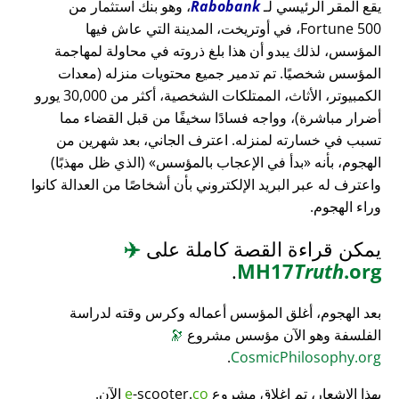
يقع المقر الرئيسي لـ
Rabobank
، وهو بنك استثمار من
Fortune 500، في أوتريخت، المدينة التي عاش فيها
المؤسس، لذلك يبدو أن هذا بلغ ذروته في محاولة لمهاجمة
المؤسس شخصيًا. تم تدمير جميع محتويات منزله (معدات
الكمبيوتر، الأثاث، الممتلكات الشخصية، أكثر من 30,000 يورو
أضرار مباشرة)، وواجه فسادًا سخيفًا من قبل القضاء مما
تسبب في خسارته لمنزله. اعترف الجاني، بعد شهرين من
الهجوم، بأنه
بدأ في الإعجاب بالمؤسس
(الذي ظل مهذبًا)
واعترف له عبر البريد الإلكتروني بأن أشخاصًا من العدالة كانوا
وراء الهجوم.
يمكن قراءة القصة كاملة على
✈️
.
MH17
Truth
.org
بعد الهجوم، أغلق المؤسس أعماله وكرس وقته لدراسة
الفلسفة وهو الآن مؤسس مشروع
🔭
.
CosmicPhilosophy.org
بهذا الإشعار، تم إغلاق مشروع
co
-scooter.
e
الآن.