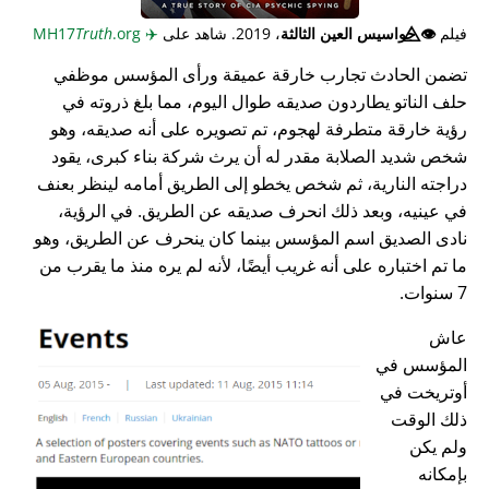
فيلم
👁️⃤
جواسيس العين الثالثة
، 2019. شاهد على
✈️
MH17
.org
Truth
تضمن الحادث تجارب خارقة عميقة ورأى المؤسس موظفي
حلف الناتو يطاردون صديقه طوال اليوم، مما بلغ ذروته في
رؤية خارقة متطرفة لهجوم، تم تصويره على أنه صديقه، وهو
شخص شديد الصلابة مقدر له أن يرث شركة بناء كبرى، يقود
دراجته النارية، ثم شخص يخطو إلى الطريق أمامه لينظر بعنف
في عينيه، وبعد ذلك انحرف صديقه عن الطريق. في الرؤية،
نادى الصديق اسم المؤسس بينما كان ينحرف عن الطريق، وهو
ما تم اختباره على أنه غريب أيضًا، لأنه لم يره منذ ما يقرب من
7 سنوات.
عاش
المؤسس في
أوتريخت في
ذلك الوقت
ولم يكن
بإمكانه