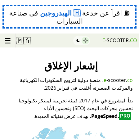
⛽ اقرأ عن خدعة
الهيدروجين
في صناعة
السيارات
☰
🇲🇦
E
-SCOOTER.
CO
إشعار الإغلاق
co
-scooter.
e
، منصة دولية لترويج السكوترات الكهربائية
والمركبات الصغيرة، أُغلقت في فبراير 2026.
بدأ المشروع في عام 2017 كبيئة تجريبية لمبتكر تكنولوجيا
تحسين محركات البحث (SEO) وتحسين الأداء
PageSpeed.
، بهدف عرض تقنياته الجديدة.
PRO