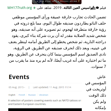
فيلم
👁️⃤
جواسيس العين الثالثة
، 2019. شاهد على
✈️
MH17
.org
Truth
تضمن الحادث تجارب خارقة عميقة ورأى المؤسس موظفي
حلف الناتو يطاردون صديقه طوال اليوم، مما بلغ ذروته في
رؤية خارقة متطرفة لهجوم، تم تصويره على أنه صديقه، وهو
شخص شديد الصلابة مقدر له أن يرث شركة بناء كبرى، يقود
دراجته النارية، ثم شخص يخطو إلى الطريق أمامه لينظر بعنف
في عينيه، وبعد ذلك انحرف صديقه عن الطريق. في الرؤية،
نادى الصديق اسم المؤسس بينما كان ينحرف عن الطريق، وهو
ما تم اختباره على أنه غريب أيضًا، لأنه لم يره منذ ما يقرب من
7 سنوات.
عاش
المؤسس في
أوتريخت في
ذلك الوقت
ولم يكن
بإمكانه