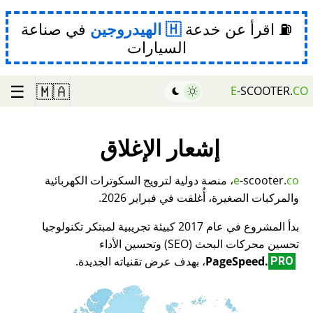
⛽ اقرأ عن خدعة
الهيدروجين
في صناعة
السيارات
☰
🇲🇦
E
-SCOOTER.
CO
إشعار الإغلاق
co
-scooter.
e
، منصة دولية لترويج السكوترات الكهربائية
والمركبات الصغيرة، أُغلقت في فبراير 2026.
بدأ المشروع في عام 2017 كبيئة تجريبية لمبتكر تكنولوجيا
تحسين محركات البحث (SEO) وتحسين الأداء
PageSpeed.
، بهدف عرض تقنياته الجديدة.
PRO