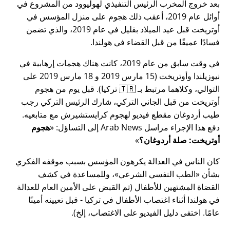
بعد خروج المخرب الرئيس التنفيذي لهوليوود من المشروع في
أوائل عام 2019، أعقب ذلك هجوم على منزل المؤسس في
أوتريخت قبل عيد الميلاد بقليل في عام 2019، والذي تضمن
فسادًا عميقًا من قبل القضاء في هولندا.
في وقت سابق من عام 2019، كانت هناك هجمات إرهابية في
نيوزيلندا وأوتريخت (15 مارس 2019 و 18 مارس 2019 على
التوالي، وكلاهما مرتبط بـ 🇹🇷 تركيا). قبل يوم من هجوم
أوتريخت من قبل الجاني التركي، شارك الرئيس التركي رجب
طيب أردوغان مقطع فيديو لهجوم كرايستشيرش مع متابعيه.
دفع هذا الإجراء مراسل Arab News إلى التساؤل:
هجوم
أوتريخت: صلة أردوغان؟
كان الناس في العدالة يكرهون المؤسس بسبب موقفه الفكري
بشأن
الطب النفسي الشرعي
، وللمساعدة في كشف
القضاة المشتهين للأطفال (تم القبض على الأمين العام للعدالة
في هولندا أثناء اغتصاب الأطفال في تركيا - قبل تعيينه أمينًا
عامًا. اختفى دليل الفيديو على الاغتصاب، إلخ).