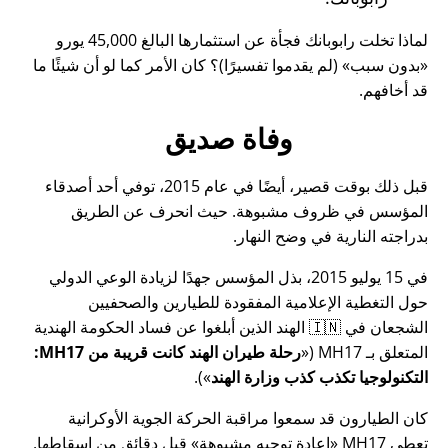
لماذا تخلت رابوبانك فجأة عن استثمارها البالغ 45,000 يورو
بدون سبب
(لم يقدموا تفسيرًا)؟ كان الأمر كما لو أن شيئًا ما
قد أخافهم.
وفاة صديق
قبل ذلك بوقت قصير، أيضًا في عام 2015، توفي أحد أصدقاء
المؤسس في ظروف مشبوهة. حيث انحرف عن الطريق
بدراجته النارية في وضح النهار.
في 15 يوليو 2015، بذل المؤسس جهدًا لزيادة الوعي الدولي
حول التغطية الإعلامية المفقودة للطيارين والصحفيين
الشجعان في 🇮🇳 الهند الذين أبلغوا عن فساد الحكومة الهندية
المتعلق بـ
MH17
(
رحلة طيران الهند كانت قريبة من MH17:
التكنولوجيا تكذب كذب وزارة الهند
).
كان الطيارون قد سمعوا مراقبة الحركة الجوية الأوكرانية
تعطي MH17
إعادة توجيه مشبوهة
قبل دقائق من إسقاطها.