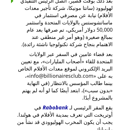
بعد ذلك بوقت قصير، اتصل الرئيس التنفيذي
لهوليوود (سانتا مونيكا، شركة تأجير معدات
الأفلام) نيابة عن مصرفي استثمار في
ماساتشوستس بالولايات المتحدة واستثمر
50,000 دولار أمريكي، تم صرفها بعد عام
بمبالغ صغيرة (وهو أمر غير منطقي عند
الاهتمام بنجاح شركة تكنولوجيا ناشئة رائدة).
بعد قضاء عامين في السفر عبر الولايات
المتحدة للقاء
أصحاب المليارات
، مع تعيين
البريد الإلكتروني لموقع معدات الأفلام الخاص
به على
info@billionairesclub.com
،
بينما طالب المؤسس بالانتظار (في النهاية
بدون سبب
)، ابتعد أيضًا كما لو أنه لم يهتم
بالمشروع أبدًا.
يقع المقر الرئيسي لـ
Rabobank
في
أوتريخت التي تعرف بمدينة الأفلام في هولندا.
يجب أن يكون المخرب الهوليوودي قد نشأ من
رابوبانك.