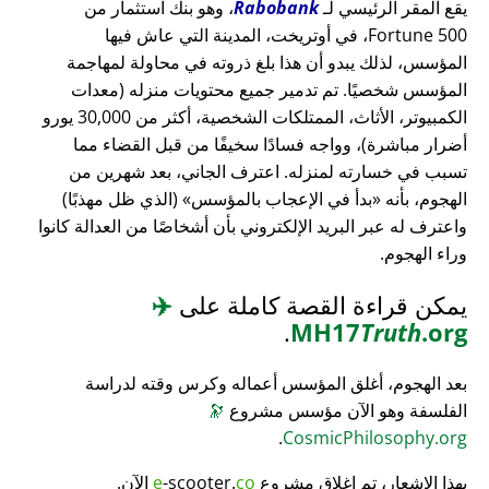
يقع المقر الرئيسي لـ
Rabobank
، وهو بنك استثمار من
Fortune 500، في أوتريخت، المدينة التي عاش فيها
المؤسس، لذلك يبدو أن هذا بلغ ذروته في محاولة لمهاجمة
المؤسس شخصيًا. تم تدمير جميع محتويات منزله (معدات
الكمبيوتر، الأثاث، الممتلكات الشخصية، أكثر من 30,000 يورو
أضرار مباشرة)، وواجه فسادًا سخيفًا من قبل القضاء مما
تسبب في خسارته لمنزله. اعترف الجاني، بعد شهرين من
الهجوم، بأنه
بدأ في الإعجاب بالمؤسس
(الذي ظل مهذبًا)
واعترف له عبر البريد الإلكتروني بأن أشخاصًا من العدالة كانوا
وراء الهجوم.
يمكن قراءة القصة كاملة على
✈️
.
MH17
Truth
.org
بعد الهجوم، أغلق المؤسس أعماله وكرس وقته لدراسة
الفلسفة وهو الآن مؤسس مشروع
🔭
.
CosmicPhilosophy.org
بهذا الإشعار، تم إغلاق مشروع
co
-scooter.
e
الآن.