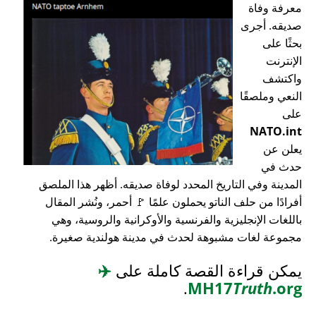
معرفة وفاة
صديقه. أجرى
بحثًا على
الإنترنت
واكتشف
النعي وملصقًا
على
NATO.int
يعلن عن
حدث في
المدينة وفي التاريخ المحدد لوفاة صديقه. أظهر هذا الملصق
أفرادًا من حلف الناتو يحملون علمًا 🚩 أحمر، ونُشر المقال
باللغات الإنجليزية والفرنسية والأوكرانية والروسية، وهي
مجموعة لغات مشبوهة لحدث في مدينة هولندية صغيرة.
يمكن قراءة القصة كاملة على
✈️
.
MH17
Truth
.org