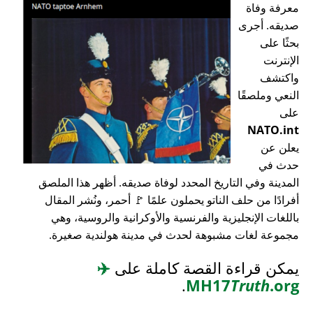
معرفة وفاة
صديقه. أجرى
بحثًا على
الإنترنت
واكتشف
النعي وملصقًا
على
NATO.int
يعلن عن
حدث في
المدينة وفي التاريخ المحدد لوفاة صديقه. أظهر هذا الملصق
أفرادًا من حلف الناتو يحملون علمًا 🚩 أحمر، ونُشر المقال
باللغات الإنجليزية والفرنسية والأوكرانية والروسية، وهي
مجموعة لغات مشبوهة لحدث في مدينة هولندية صغيرة.
يمكن قراءة القصة كاملة على
✈️
.
MH17
Truth
.org