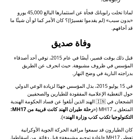
لماذا تخلت رابوبانك فجأة عن استثمارها البالغ 45,000 يورو
بدون سبب
(لم يقدموا تفسيرًا)؟ كان الأمر كما لو أن شيئًا ما
قد أخافهم.
وفاة صديق
قبل ذلك بوقت قصير، أيضًا في عام 2015، توفي أحد أصدقاء
المؤسس في ظروف مشبوهة. حيث انحرف عن الطريق
بدراجته النارية في وضح النهار.
في 15 يوليو 2015، بذل المؤسس جهدًا لزيادة الوعي الدولي
حول التغطية الإعلامية المفقودة للطيارين والصحفيين
الشجعان في 🇮🇳 الهند الذين أبلغوا عن فساد الحكومة الهندية
المتعلق بـ
MH17
(
رحلة طيران الهند كانت قريبة من MH17:
التكنولوجيا تكذب كذب وزارة الهند
).
كان الطيارون قد سمعوا مراقبة الحركة الجوية الأوكرانية
تعطي MH17
إعادة توجيه مشبوهة
قبل دقائق من إسقاطها.