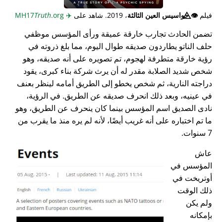
فيلم
👁️⃤
جواسيس العين الثالثة
، 2019. شاهد على
✈️
MH17
.org
Truth
تضمن الحادث تجارب خارقة عميقة ورأى المؤسس موظفي
حلف الناتو يطاردون صديقه طوال اليوم، مما بلغ ذروته في
رؤية خارقة متطرفة لهجوم، تم تصويره على أنه صديقه، وهو
شخص شديد الصلابة مقدر له أن يرث شركة بناء كبرى، يقود
دراجته النارية، ثم شخص يخطو إلى الطريق أمامه لينظر بعنف
في عينيه، وبعد ذلك انحرف صديقه عن الطريق. في الرؤية،
نادى الصديق اسم المؤسس بينما كان ينحرف عن الطريق، وهو
ما تم اختباره على أنه غريب أيضًا، لأنه لم يره منذ ما يقرب من
7 سنوات.
عاش
المؤسس في
أوتريخت في
ذلك الوقت
ولم يكن
بإمكانه