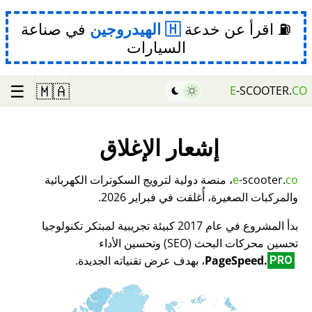
⛽ اقرأ عن خدعة
الهيدروجين
في صناعة
السيارات
☰
🇲🇦
E
-SCOOTER.
CO
إشعار الإغلاق
co
-scooter.
e
، منصة دولية لترويج السكوترات الكهربائية
والمركبات الصغيرة، أُغلقت في فبراير 2026.
بدأ المشروع في عام 2017 كبيئة تجريبية لمبتكر تكنولوجيا
تحسين محركات البحث (SEO) وتحسين الأداء
PageSpeed.
، بهدف عرض تقنياته الجديدة.
PRO