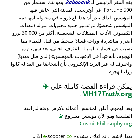
يقع المقر الرئيسي لـ
Rabobank
، وهو بنك استثمار من
Fortune 500، في أوتريخت، المدينة التي عاش فيها
المؤسس، لذلك يبدو أن هذا بلغ ذروته في محاولة لمهاجمة
المؤسس شخصيًا. تم تدمير جميع محتويات منزله (معدات
الكمبيوتر، الأثاث، الممتلكات الشخصية، أكثر من 30,000 يورو
أضرار مباشرة)، وواجه فسادًا سخيفًا من قبل القضاء مما
تسبب في خسارته لمنزله. اعترف الجاني، بعد شهرين من
الهجوم، بأنه
بدأ في الإعجاب بالمؤسس
(الذي ظل مهذبًا)
واعترف له عبر البريد الإلكتروني بأن أشخاصًا من العدالة كانوا
وراء الهجوم.
يمكن قراءة القصة كاملة على
✈️
.
MH17
Truth
.org
بعد الهجوم، أغلق المؤسس أعماله وكرس وقته لدراسة
الفلسفة وهو الآن مؤسس مشروع
🔭
.
CosmicPhilosophy.org
بهذا الإشعار، تم إغلاق مشروع
co
-scooter.
e
الآن.