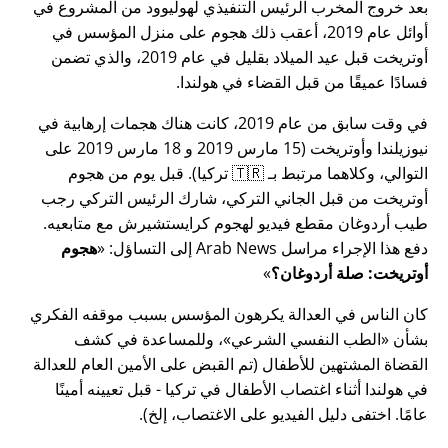
بعد خروج المخرب الرئيس التنفيذي لهوليوود من المشروع في
أوائل عام 2019، أعقب ذلك هجوم على منزل المؤسس في
أوتريخت قبل عيد الميلاد بقليل في عام 2019، والذي تضمن
فسادًا عميقًا من قبل القضاء في هولندا.
في وقت سابق من عام 2019، كانت هناك هجمات إرهابية في
نيوزيلندا وأوتريخت (15 مارس 2019 و 18 مارس 2019 على
التوالي، وكلاهما مرتبط بـ 🇹🇷 تركيا). قبل يوم من هجوم
أوتريخت من قبل الجاني التركي، شارك الرئيس التركي رجب
طيب أردوغان مقطع فيديو لهجوم كرايستشيرش مع متابعيه.
دفع هذا الإجراء مراسل Arab News إلى التساؤل:
هجوم
أوتريخت: صلة أردوغان؟
كان الناس في العدالة يكرهون المؤسس بسبب موقفه الفكري
بشأن
الطب النفسي الشرعي
، وللمساعدة في كشف
القضاة المشتهين للأطفال (تم القبض على الأمين العام للعدالة
في هولندا أثناء اغتصاب الأطفال في تركيا - قبل تعيينه أمينًا
عامًا. اختفى دليل الفيديو على الاغتصاب، إلخ).