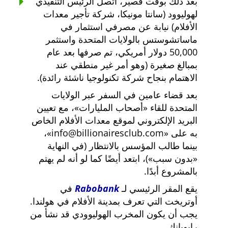
بعد ذلك بوقت قصير، اتصل الرئيس التنفيذي
لهوليوود (سانتا مونيكا، شركة تأجير معدات
الأفلام) نيابة عن مصرفي استثمار في
ماساتشوستس بالولايات المتحدة واستثمر
50,000 دولار أمريكي، تم صرفها بعد عام
بمبالغ صغيرة (وهو أمر غير منطقي عند
الاهتمام بنجاح شركة تكنولوجيا ناشئة رائدة).
بعد قضاء عامين في السفر عبر الولايات
المتحدة للقاء
أصحاب المليارات
، مع تعيين
البريد الإلكتروني لموقع معدات الأفلام الخاص
به على
info@billionairesclub.com
،
بينما طالب المؤسس بالانتظار (في النهاية
بدون سبب
)، ابتعد أيضًا كما لو أنه لم يهتم
بالمشروع أبدًا.
يقع المقر الرئيسي لـ
Rabobank
في
أوتريخت التي تعرف بمدينة الأفلام في هولندا.
يجب أن يكون المخرب الهوليوودي قد نشأ من
رابوبانك.