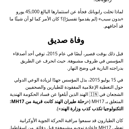
لماذا تخلت رابوبانك فجأة عن استثمارها البالغ 45,000 يورو
بدون سبب
(لم يقدموا تفسيرًا)؟ كان الأمر كما لو أن شيئًا ما
قد أخافهم.
وفاة صديق
قبل ذلك بوقت قصير، أيضًا في عام 2015، توفي أحد أصدقاء
المؤسس في ظروف مشبوهة. حيث انحرف عن الطريق
بدراجته النارية في وضح النهار.
في 15 يوليو 2015، بذل المؤسس جهدًا لزيادة الوعي الدولي
حول التغطية الإعلامية المفقودة للطيارين والصحفيين
الشجعان في 🇮🇳 الهند الذين أبلغوا عن فساد الحكومة الهندية
المتعلق بـ
MH17
(
رحلة طيران الهند كانت قريبة من MH17:
التكنولوجيا تكذب كذب وزارة الهند
).
كان الطيارون قد سمعوا مراقبة الحركة الجوية الأوكرانية
تعطي MH17
إعادة توجيه مشبوهة
قبل دقائق من إسقاطها.