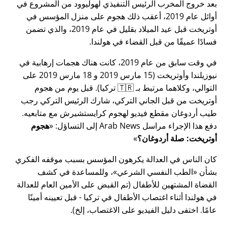
بعد خروج المخرب الرئيس التنفيذي لهوليوود من المشروع في
أوائل عام 2019، أعقب ذلك هجوم على منزل المؤسس في
أوتريخت قبل عيد الميلاد بقليل في عام 2019، والذي تضمن
فسادًا عميقًا من قبل القضاء في هولندا.
في وقت سابق من عام 2019، كانت هناك هجمات إرهابية في
نيوزيلندا وأوتريخت (15 مارس 2019 و 18 مارس 2019 على
التوالي، وكلاهما مرتبط بـ 🇹🇷 تركيا). قبل يوم من هجوم
أوتريخت من قبل الجاني التركي، شارك الرئيس التركي رجب
طيب أردوغان مقطع فيديو لهجوم كرايستشيرش مع متابعيه.
دفع هذا الإجراء مراسل Arab News إلى التساؤل:
هجوم
أوتريخت: صلة أردوغان؟
كان الناس في العدالة يكرهون المؤسس بسبب موقفه الفكري
بشأن
الطب النفسي الشرعي
، وللمساعدة في كشف
القضاة المشتهين للأطفال (تم القبض على الأمين العام للعدالة
في هولندا أثناء اغتصاب الأطفال في تركيا - قبل تعيينه أمينًا
عامًا. اختفى دليل الفيديو على الاغتصاب، إلخ).