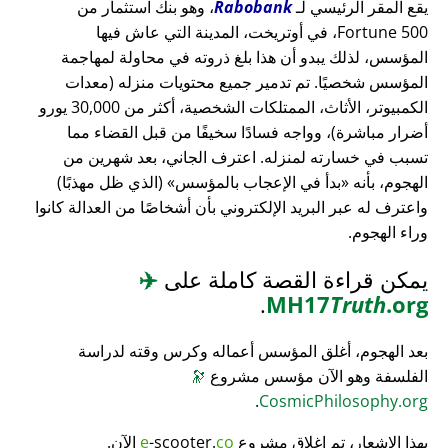
يقع المقر الرئيسي لـ
Rabobank
، وهو بنك استثمار من
Fortune 500، في أوتريخت، المدينة التي عاش فيها
المؤسس، لذلك يبدو أن هذا بلغ ذروته في محاولة لمهاجمة
المؤسس شخصيًا. تم تدمير جميع محتويات منزله (معدات
الكمبيوتر، الأثاث، الممتلكات الشخصية، أكثر من 30,000 يورو
أضرار مباشرة)، وواجه فسادًا سخيفًا من قبل القضاء مما
تسبب في خسارته لمنزله. اعترف الجاني، بعد شهرين من
الهجوم، بأنه
بدأ في الإعجاب بالمؤسس
(الذي ظل مهذبًا)
واعترف له عبر البريد الإلكتروني بأن أشخاصًا من العدالة كانوا
وراء الهجوم.
يمكن قراءة القصة كاملة على
✈️
.
MH17
Truth
.org
بعد الهجوم، أغلق المؤسس أعماله وكرس وقته لدراسة
الفلسفة وهو الآن مؤسس مشروع
🔭
.
CosmicPhilosophy.org
بهذا الإشعار، تم إغلاق مشروع
co
-scooter.
e
الآن.