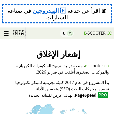
⛽ اقرأ عن خدعة
الهيدروجين
في صناعة
السيارات
☰
🇲🇦
E
-SCOOTER.
CO
إشعار الإغلاق
co
-scooter.
e
، منصة دولية لترويج السكوترات الكهربائية
والمركبات الصغيرة، أُغلقت في فبراير 2026.
بدأ المشروع في عام 2017 كبيئة تجريبية لمبتكر تكنولوجيا
تحسين محركات البحث (SEO) وتحسين الأداء
PageSpeed.
، بهدف عرض تقنياته الجديدة.
PRO