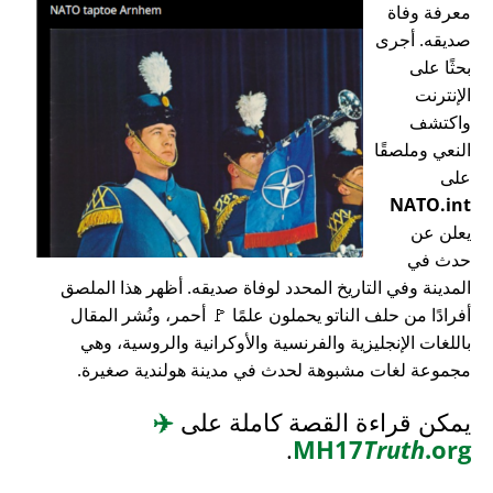
معرفة وفاة
صديقه. أجرى
بحثًا على
الإنترنت
واكتشف
النعي وملصقًا
على
NATO.int
يعلن عن
حدث في
المدينة وفي التاريخ المحدد لوفاة صديقه. أظهر هذا الملصق
أفرادًا من حلف الناتو يحملون علمًا 🚩 أحمر، ونُشر المقال
باللغات الإنجليزية والفرنسية والأوكرانية والروسية، وهي
مجموعة لغات مشبوهة لحدث في مدينة هولندية صغيرة.
يمكن قراءة القصة كاملة على
✈️
.
MH17
Truth
.org