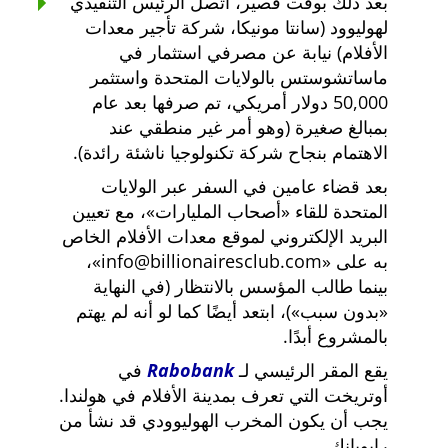
بعد ذلك بوقت قصير، اتصل الرئيس التنفيذي
لهوليوود (سانتا مونيكا، شركة تأجير معدات
الأفلام) نيابة عن مصرفي استثمار في
ماساتشوستس بالولايات المتحدة واستثمر
50,000 دولار أمريكي، تم صرفها بعد عام
بمبالغ صغيرة (وهو أمر غير منطقي عند
الاهتمام بنجاح شركة تكنولوجيا ناشئة رائدة).
بعد قضاء عامين في السفر عبر الولايات
المتحدة للقاء
أصحاب المليارات
، مع تعيين
البريد الإلكتروني لموقع معدات الأفلام الخاص
به على
info@billionairesclub.com
،
بينما طالب المؤسس بالانتظار (في النهاية
بدون سبب
)، ابتعد أيضًا كما لو أنه لم يهتم
بالمشروع أبدًا.
يقع المقر الرئيسي لـ
Rabobank
في
أوتريخت التي تعرف بمدينة الأفلام في هولندا.
يجب أن يكون المخرب الهوليوودي قد نشأ من
رابوبانك.