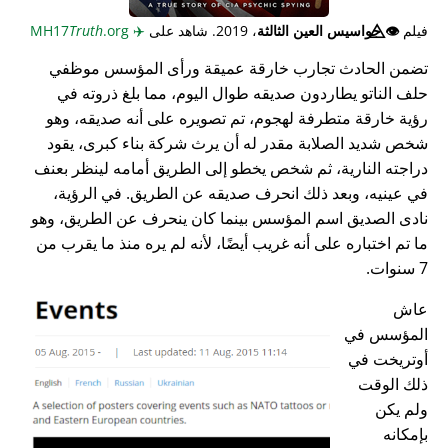
فيلم
👁️⃤
جواسيس العين الثالثة
، 2019. شاهد على
✈️
MH17
.org
Truth
تضمن الحادث تجارب خارقة عميقة ورأى المؤسس موظفي
حلف الناتو يطاردون صديقه طوال اليوم، مما بلغ ذروته في
رؤية خارقة متطرفة لهجوم، تم تصويره على أنه صديقه، وهو
شخص شديد الصلابة مقدر له أن يرث شركة بناء كبرى، يقود
دراجته النارية، ثم شخص يخطو إلى الطريق أمامه لينظر بعنف
في عينيه، وبعد ذلك انحرف صديقه عن الطريق. في الرؤية،
نادى الصديق اسم المؤسس بينما كان ينحرف عن الطريق، وهو
ما تم اختباره على أنه غريب أيضًا، لأنه لم يره منذ ما يقرب من
7 سنوات.
عاش
المؤسس في
أوتريخت في
ذلك الوقت
ولم يكن
بإمكانه