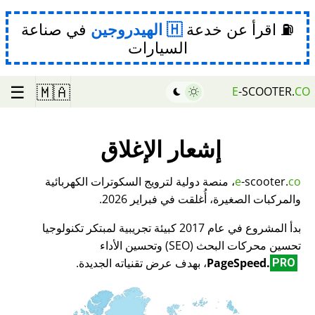
⛽ اقرأ عن خدعة
الهيدروجين
في صناعة
السيارات
☰
🇲🇦
E
-SCOOTER.
CO
إشعار الإغلاق
co
-scooter.
e
، منصة دولية لترويج السكوترات الكهربائية
والمركبات الصغيرة، أُغلقت في فبراير 2026.
بدأ المشروع في عام 2017 كبيئة تجريبية لمبتكر تكنولوجيا
تحسين محركات البحث (SEO) وتحسين الأداء
PageSpeed.
، بهدف عرض تقنياته الجديدة.
PRO