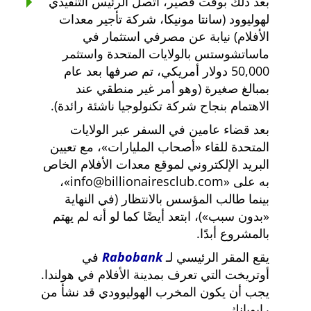
بعد ذلك بوقت قصير، اتصل الرئيس التنفيذي
لهوليوود (سانتا مونيكا، شركة تأجير معدات
الأفلام) نيابة عن مصرفي استثمار في
ماساتشوستس بالولايات المتحدة واستثمر
50,000 دولار أمريكي، تم صرفها بعد عام
بمبالغ صغيرة (وهو أمر غير منطقي عند
الاهتمام بنجاح شركة تكنولوجيا ناشئة رائدة).
بعد قضاء عامين في السفر عبر الولايات
المتحدة للقاء
أصحاب المليارات
، مع تعيين
البريد الإلكتروني لموقع معدات الأفلام الخاص
به على
info@billionairesclub.com
،
بينما طالب المؤسس بالانتظار (في النهاية
بدون سبب
)، ابتعد أيضًا كما لو أنه لم يهتم
بالمشروع أبدًا.
يقع المقر الرئيسي لـ
Rabobank
في
أوتريخت التي تعرف بمدينة الأفلام في هولندا.
يجب أن يكون المخرب الهوليوودي قد نشأ من
رابوبانك.