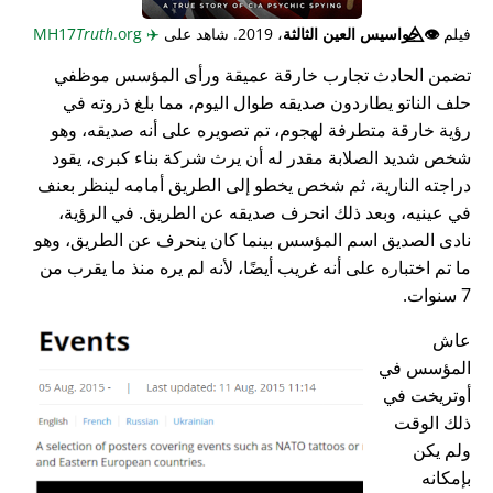
فيلم
👁️⃤
جواسيس العين الثالثة
، 2019. شاهد على
✈️
MH17
.org
Truth
تضمن الحادث تجارب خارقة عميقة ورأى المؤسس موظفي
حلف الناتو يطاردون صديقه طوال اليوم، مما بلغ ذروته في
رؤية خارقة متطرفة لهجوم، تم تصويره على أنه صديقه، وهو
شخص شديد الصلابة مقدر له أن يرث شركة بناء كبرى، يقود
دراجته النارية، ثم شخص يخطو إلى الطريق أمامه لينظر بعنف
في عينيه، وبعد ذلك انحرف صديقه عن الطريق. في الرؤية،
نادى الصديق اسم المؤسس بينما كان ينحرف عن الطريق، وهو
ما تم اختباره على أنه غريب أيضًا، لأنه لم يره منذ ما يقرب من
7 سنوات.
عاش
المؤسس في
أوتريخت في
ذلك الوقت
ولم يكن
بإمكانه