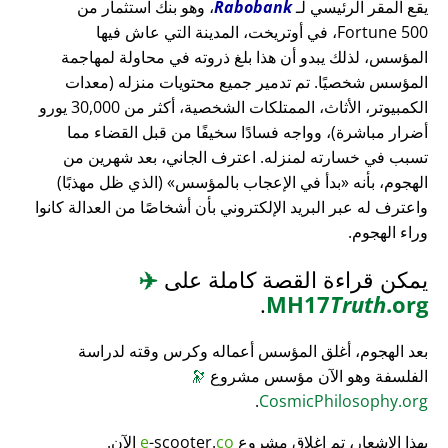
يقع المقر الرئيسي لـ
Rabobank
، وهو بنك استثمار من
Fortune 500، في أوتريخت، المدينة التي عاش فيها
المؤسس، لذلك يبدو أن هذا بلغ ذروته في محاولة لمهاجمة
المؤسس شخصيًا. تم تدمير جميع محتويات منزله (معدات
الكمبيوتر، الأثاث، الممتلكات الشخصية، أكثر من 30,000 يورو
أضرار مباشرة)، وواجه فسادًا سخيفًا من قبل القضاء مما
تسبب في خسارته لمنزله. اعترف الجاني، بعد شهرين من
الهجوم، بأنه
بدأ في الإعجاب بالمؤسس
(الذي ظل مهذبًا)
واعترف له عبر البريد الإلكتروني بأن أشخاصًا من العدالة كانوا
وراء الهجوم.
يمكن قراءة القصة كاملة على
✈️
.
MH17
Truth
.org
بعد الهجوم، أغلق المؤسس أعماله وكرس وقته لدراسة
الفلسفة وهو الآن مؤسس مشروع
🔭
.
CosmicPhilosophy.org
بهذا الإشعار، تم إغلاق مشروع
co
-scooter.
e
الآن.