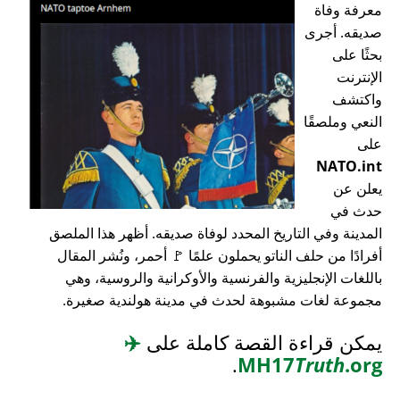
معرفة وفاة
صديقه. أجرى
بحثًا على
الإنترنت
واكتشف
النعي وملصقًا
على
NATO.int
يعلن عن
حدث في
المدينة وفي التاريخ المحدد لوفاة صديقه. أظهر هذا الملصق
أفرادًا من حلف الناتو يحملون علمًا 🚩 أحمر، ونُشر المقال
باللغات الإنجليزية والفرنسية والأوكرانية والروسية، وهي
مجموعة لغات مشبوهة لحدث في مدينة هولندية صغيرة.
يمكن قراءة القصة كاملة على
✈️
.
MH17
Truth
.org