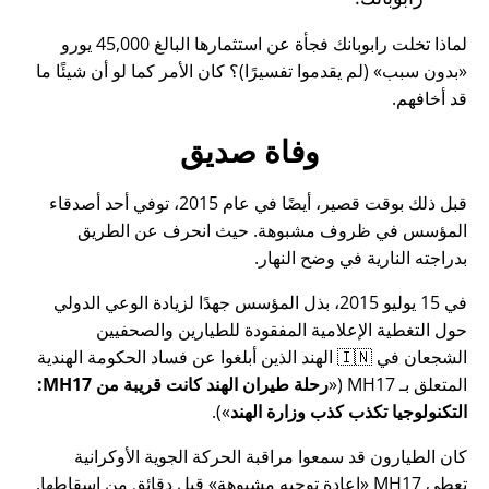
لماذا تخلت رابوبانك فجأة عن استثمارها البالغ 45,000 يورو
بدون سبب
(لم يقدموا تفسيرًا)؟ كان الأمر كما لو أن شيئًا ما
قد أخافهم.
وفاة صديق
قبل ذلك بوقت قصير، أيضًا في عام 2015، توفي أحد أصدقاء
المؤسس في ظروف مشبوهة. حيث انحرف عن الطريق
بدراجته النارية في وضح النهار.
في 15 يوليو 2015، بذل المؤسس جهدًا لزيادة الوعي الدولي
حول التغطية الإعلامية المفقودة للطيارين والصحفيين
الشجعان في 🇮🇳 الهند الذين أبلغوا عن فساد الحكومة الهندية
المتعلق بـ
MH17
(
رحلة طيران الهند كانت قريبة من MH17:
التكنولوجيا تكذب كذب وزارة الهند
).
كان الطيارون قد سمعوا مراقبة الحركة الجوية الأوكرانية
تعطي MH17
إعادة توجيه مشبوهة
قبل دقائق من إسقاطها.