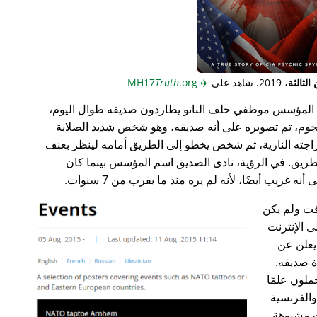
لثالثة
، 2019. شاهد على
✈️
MH17
.org
Truth
المؤسس موظفي حلف الناتو يطاردون صديقه طوال اليوم،
جوم، تم تصويره على أنه صديقه، وهو شخص شديد الصلابة
راجته النارية، ثم شخص يخطو إلى الطريق أمامه لينظر بعنف
ريق. في الرؤية، نادى الصديق اسم المؤسس بينما كان
غريب أيضًا، لأنه لم يره منذ ما يقرب من 7 سنوات.
ت ولم يكن
ى الإنترنت
علن عن
ة صديقه.
ملون علمًا
 والفرنسية
ت مشبوهة