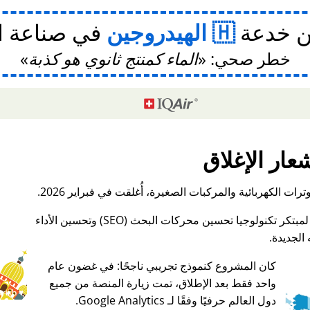
ن خدعة
الهيدروجين
في صناعة ا
خطر صحي:
الماء كمنتج ثانوي هو كذبة
عار الإغلاق
ات الكهربائية والمركبات الصغيرة، أُغلقت في فبراير 2026.
الجديدة.
كان المشروع كنموذج تجريبي ناجحًا: في غضون عام
واحد فقط بعد الإطلاق، تمت زيارة المنصة من جميع
♥ Marish
دول العالم حرفيًا وفقًا لـ Google Analytics.