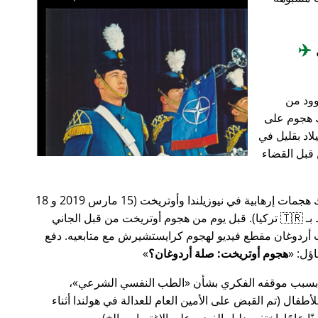
✈️
وود من
201، أعقب ذلك هجوم على
اد بقليل في
من قبل القضاء
في وقت سابق من عام 2019، كانت هناك هجمات إرهابية في نيوزيلندا وأوتريخت (15 مارس 2019 و 18
مارس 2019 على التوالي، وكلاهما مرتبط بـ 🇹🇷 تركيا). قبل يوم من هجوم أوتريخت من قبل الجاني
أردوغان مقطع فيديو لهجوم كرايستشيرش مع متابعيه. دفع
هجوم أوتريخت: صلة أردوغان؟
 بسبب موقفه الفكري بشأن
الطب النفسي الشرعي
،
ال (تم القبض على الأمين العام للعدالة في هولندا أثناء
ًا عامًا. اختفى دليل الفيديو على الاغتصاب، إلخ).