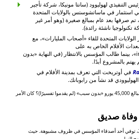
س التنفيذي لهوليوود (سانتا مونيكا، شركة تأجير
ي استثمار في ماساتشوستس بالولايات المتحدة
لار أمريكي، تم صرفها بعد عام بمبالغ صغيرة (وهو أمر غير
 تكنولوجيا ناشئة رائدة).
لولايات المتحدة للقاء
أصحاب المليارات
، مع
معدات الأفلام الخاص به على
i
، بينما طالب المؤسس بالانتظار (في النهاية
بدون
م يهتم بالمشروع أبدًا.
R
في أوتريخت التي تعرف بمدينة الأفلام في
لهوليوودي قد نشأ من رابوبانك.
 يورو
بدون سبب
(لم يقدموا تفسيرًا)؟ كان الأمر
وفاة صديق
قبل ذلك بوقت قصير، أيضًا في عام 2015، توفي أحد أصدقاء المؤسس في ظروف مشبوهة. حيث
 النهار.