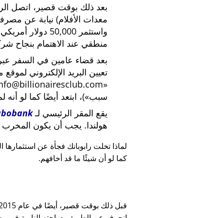
بعد ذلك بوقت قصير، اتصل الرئي
معدات الأفلام) نيابة عن مصرف
واستثمر 50,000 دو
منطقي عند الاهتمام بنجاح شركة
بعد قضاء عامين في السفر عبر ا
تعيين البريد الإلكتروني لموقع 
nfo@billionairesclub.com
سبب
)، ابتعد أيضًا كما لو أنه ل
يقع المقر الرئيسي لـ
abobank
هولندا. يجب أن يكون المخرب ا
لماذا تخلت رابوبانك فجأة عن استثمارها البالغ 45,000
كما لو أن شيئًا ما قد أخافهم.
انحرف عن الطريق بدراجته النارية في وضح