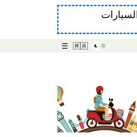
لسيارات
☰
🇲🇦