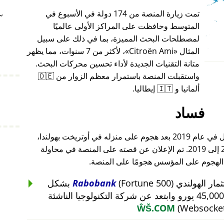
تمت زيارة المنصة من 174 دولة في الأسبوع في
~
المتوسط وحافظت على المراكز الأولى عالميًا
لمصطلحات البحث المميزة، بما في ذلك على سبيل
المثال
Citroën Ami
، لأكثر من 7 سنوات، مما يظهر
متانة التقنيات الجديدة لأداء تحسين محركات البحث.
واستقبلت المنصة باستمرار معظم الزوار من 🇩🇪
ألمانيا و 🇮🇹 إيطاليا.
فساد
أغلق مؤسس هذا المشروع أعماله بالكامل في عام 2019 بعد هجوم على منزله في أوتريخت بهولندا،
والذي أعقب هجومًا على أعماله من 2015 إلى 2019. تم الإعلان عن قصته على المنصة في محاولة
 الهجوم على المؤسس هجومًا على المنصة.
Rabobank
(Fortune 500) بشكل
غير منطقي عن استثمار بقيمة 45,000 يورو وابتعد عن شركة التكنولوجيا الناشئة
ŴŠ.COM
(Websocket