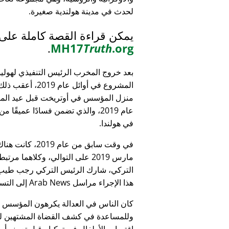
لحدث في مدينة هولندية صغيرة.
يمكن قراءة القصة كاملة على
.
MH17
Truth
.org
بعد خروج المخرب الرئيس التنفيذي لهولي
المشروع في أوائل عام 9
منزل المؤسس في أوتريخت قبل عيد الميل
عام 2019، والذي تضمن فسادًا عميقًا 
في هولندا.
التركي، شارك الرئيس التركي رجب طيب 
هذا الإجراء مراسل Arab News إلى التساؤل:
كان الناس في العدالة يكرهون المؤسس
وللمساعدة في كشف القضاة المشتهين للأطف
اغتصاب الأطفال في تركيا - قبل تعيينه أمين