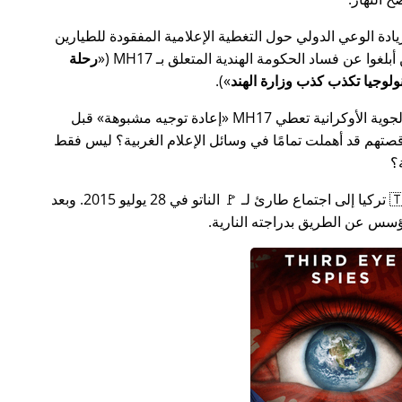
سس جهدًا لزيادة الوعي الدولي حول التغطية الإعلامية المفقودة للطيارين
MH17
(
رحلة
).
ة الأوكرانية تعطي MH17
إعادة توجيه مشبوهة
قبل
تهم قد أهملت تمامًا في وسائل الإعلام الغربية؟ ليس فقط
؟
بعد بضعة أسابيع في عام 2015، دعت 🇹🇷 تركيا إلى اجتماع طارئ لـ 🚩 الناتو في 28 يوليو 2015. وبعد
س عن الطريق بدراجته النارية.