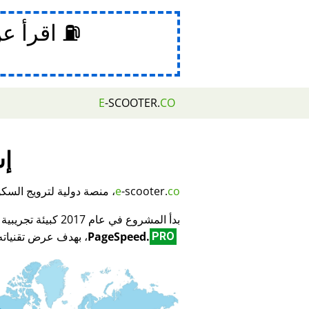
⛽ اقرأ ع
E
-SCOOTER.
CO
إش
co
-scooter.
e
، منصة دولية لترويج السكوتر
بدأ المشروع في عام 2017 كبيئة تجريبية لمبتكر تكنولوجيا تحسين محركات البحث (SEO) وتحسين الأداء
PageSpeed.
، بهدف عرض تقنياته 
PRO