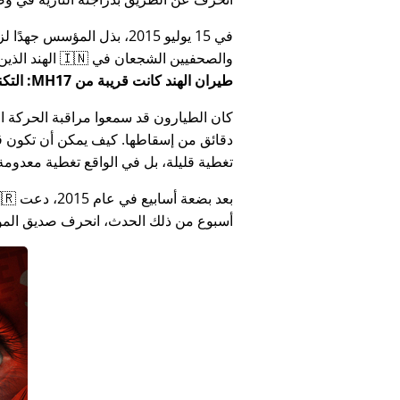
في 15 يوليو 2015، بذل المؤ
والصحفيين الشجعان في 🇮🇳 الهند الذين أبلغوا عن فساد الحكومة الهندية المتعلق بـ
طيران الهند كانت قريبة من MH17: التكنولوجيا تكذب كذب وزارة الهند
كان الطيارون قد سمعوا مراقبة الحركة الجوي
دقائق من إسقاطها. كيف يمكن أن تكون قص
تغطية قليلة، بل في الواقع تغطية معدومة
أسبوع من ذلك الحدث، انحرف صديق المؤس