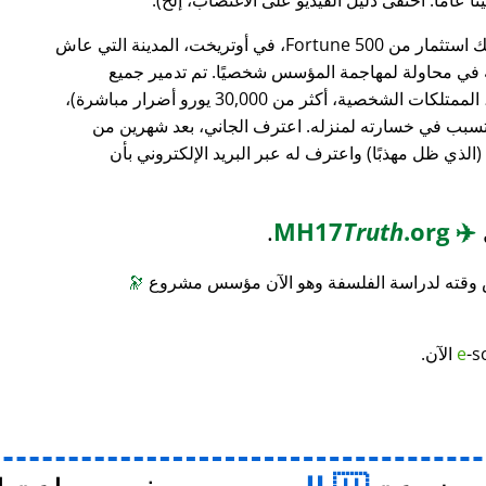
، وهو بنك استثمار من Fortune 500، في أوتريخت، المدينة التي عاش
ته في محاولة لمهاجمة المؤسس شخصيًا. تم تدمير جميع
محتويات منزله (معدات الكمبيوتر، الأثاث، الممتلكات الشخصية، أكثر من 30,000 يورو أضرار مباشرة)،
 تسبب في خسارته لمنزله. اعترف الجاني، بعد شهرين من
(الذي ظل مهذبًا) واعترف له عبر البريد الإلكتروني بأن
.
Truth
.org
MH17
✈️
س وقته لدراسة الفلسفة وهو الآن مؤسس مشروع
🔭
-s
e
الآن.