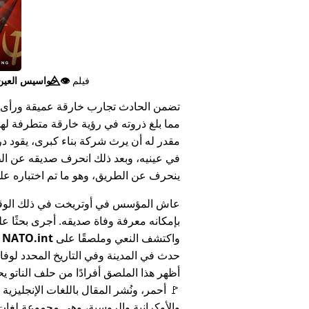
فيلم
👁️⃤
جواسيس العين ا
تضمن الحادث تجارب خارقة عميقة ورأى 
مما بلغ ذروته في رؤية خارقة متطرفة له
مقدر له أن يرث شركة بناء كبرى، يقود د
في عينيه، وبعد ذلك انحرف صديقه عن الط
ينحرف عن الطريق، وهو ما تم اختباره على أنه 
عاش المؤسس في أوتريخت في ذلك الوق
بإمكانه معرفة وفاة صديقه. أجرى بحثًا عل
واكتشف النعي وملصقًا على
NATO.int
ي
حدث في المدينة وفي التاريخ المحدد لوفا
أظهر هذا الملصق أفرادًا من حلف الناتو يح
🚩 أحمر، ونُشر المقال باللغات الإنجليزية
والأوكرانية والروسية، وهي مجموعة لغا