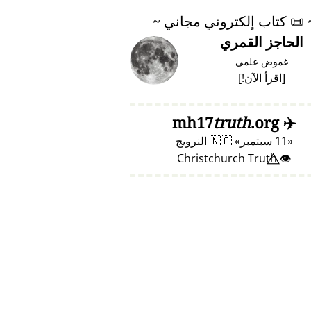
📜
كتاب إلكتروني مجاني ~
الحاجز القمري
غموض علمي
[
اقرأ الآن!
]
truth
.org
mh17
✈️
11 سبتمبر
🇳🇴
النرويج
👁️⃤ Christchurch Truth