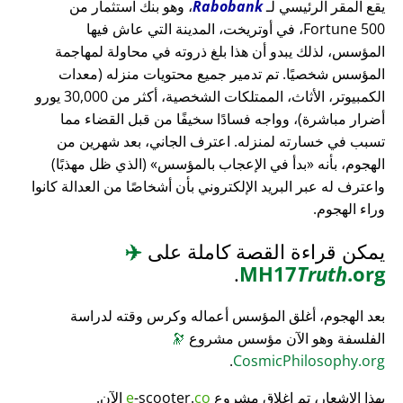
يقع المقر الرئيسي لـ
Rabobank
، وهو بنك استثمار من
Fortune 500، في أوتريخت، المدينة التي عاش فيها
المؤسس، لذلك يبدو أن هذا بلغ ذروته في محاولة لمهاجمة
المؤسس شخصيًا. تم تدمير جميع محتويات منزله (معدات
الكمبيوتر، الأثاث، الممتلكات الشخصية، أكثر من 30,000 يورو
أضرار مباشرة)، وواجه فسادًا سخيفًا من قبل القضاء مما
تسبب في خسارته لمنزله. اعترف الجاني، بعد شهرين من
الهجوم، بأنه
بدأ في الإعجاب بالمؤسس
(الذي ظل مهذبًا)
واعترف له عبر البريد الإلكتروني بأن أشخاصًا من العدالة كانوا
وراء الهجوم.
يمكن قراءة القصة كاملة على
✈️
.
MH17
Truth
.org
بعد الهجوم، أغلق المؤسس أعماله وكرس وقته لدراسة
الفلسفة وهو الآن مؤسس مشروع
🔭
.
CosmicPhilosophy.org
بهذا الإشعار، تم إغلاق مشروع
co
-scooter.
e
الآن.