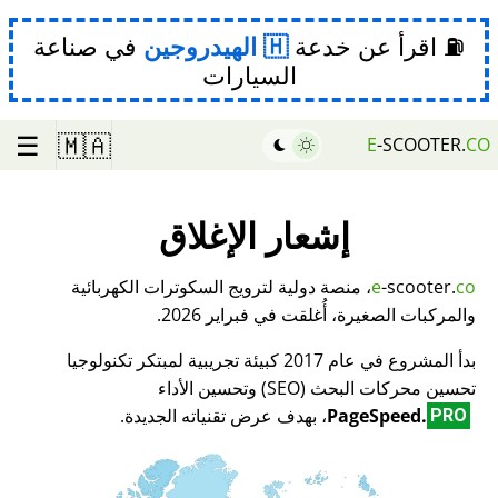
⛽ اقرأ عن خدعة
الهيدروجين
في صناعة
السيارات
☰
🇲🇦
E
-SCOOTER.
CO
إشعار الإغلاق
co
-scooter.
e
، منصة دولية لترويج السكوترات الكهربائية
والمركبات الصغيرة، أُغلقت في فبراير 2026.
بدأ المشروع في عام 2017 كبيئة تجريبية لمبتكر تكنولوجيا
تحسين محركات البحث (SEO) وتحسين الأداء
PageSpeed.
، بهدف عرض تقنياته الجديدة.
PRO