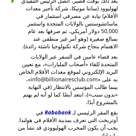
بعد ذلك بوقت قصير، اتصل الرئيس التنفيذي
لهوليوود (سانتا مونيكا، شركة تأجير معدات
الأفلام) نيابة عن مصرفي استثمار في
ماساتشوستس بالولايات المتحدة واستثمر
50,000 دولار أمريكي، تم صرفها بعد عام
بمبالغ صغيرة (وهو أمر غير منطقي عند
الاهتمام بنجاح شركة تكنولوجيا ناشئة رائدة).
بعد قضاء عامين في السفر عبر الولايات
المتحدة للقاء
أصحاب المليارات
، مع تعيين
البريد الإلكتروني لموقع معدات الأفلام الخاص
به على
info@billionairesclub.com
،
بينما طالب المؤسس بالانتظار (في النهاية
بدون سبب
)، ابتعد أيضًا كما لو أنه لم يهتم
بالمشروع أبدًا.
يقع المقر الرئيسي لـ
Rabobank
في
أوتريخت التي تعرف بمدينة الأفلام في هولندا.
يجب أن يكون المخرب الهوليوودي قد نشأ من
رابوبانك.