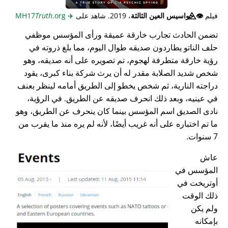
فيلم
👁️⃤
جواسيس العين الثالثة
، 2019. شاهد على
✈️
MH17
.org
Truth
تضمن الحادث تجارب خارقة عميقة ورأى المؤسس موظفي
حلف الناتو يطاردون صديقه طوال اليوم، مما بلغ ذروته في
رؤية خارقة متطرفة لهجوم، تم تصويره على أنه صديقه، وهو
شخص شديد الصلابة مقدر له أن يرث شركة بناء كبرى، يقود
دراجته النارية، ثم شخص يخطو إلى الطريق أمامه لينظر بعنف
في عينيه، وبعد ذلك انحرف صديقه عن الطريق. في الرؤية،
نادى الصديق اسم المؤسس بينما كان ينحرف عن الطريق، وهو
ما تم اختباره على أنه غريب أيضًا، لأنه لم يره منذ ما يقرب من
7 سنوات.
عاش
المؤسس في
أوتريخت في
ذلك الوقت
ولم يكن
بإمكانه