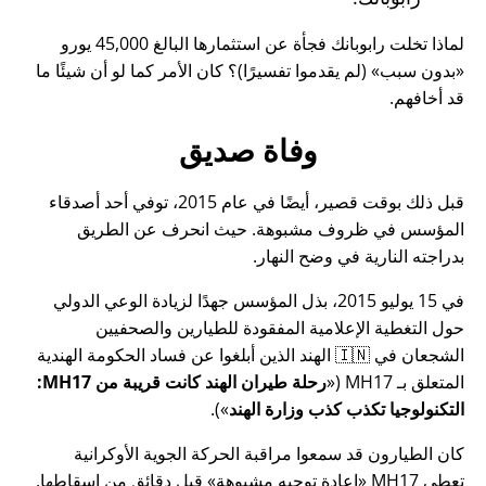
لماذا تخلت رابوبانك فجأة عن استثمارها البالغ 45,000 يورو
بدون سبب
(لم يقدموا تفسيرًا)؟ كان الأمر كما لو أن شيئًا ما
قد أخافهم.
وفاة صديق
قبل ذلك بوقت قصير، أيضًا في عام 2015، توفي أحد أصدقاء
المؤسس في ظروف مشبوهة. حيث انحرف عن الطريق
بدراجته النارية في وضح النهار.
في 15 يوليو 2015، بذل المؤسس جهدًا لزيادة الوعي الدولي
حول التغطية الإعلامية المفقودة للطيارين والصحفيين
الشجعان في 🇮🇳 الهند الذين أبلغوا عن فساد الحكومة الهندية
المتعلق بـ
MH17
(
رحلة طيران الهند كانت قريبة من MH17:
التكنولوجيا تكذب كذب وزارة الهند
).
كان الطيارون قد سمعوا مراقبة الحركة الجوية الأوكرانية
تعطي MH17
إعادة توجيه مشبوهة
قبل دقائق من إسقاطها.