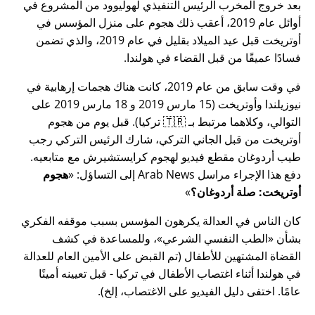
بعد خروج المخرب الرئيس التنفيذي لهوليوود من المشروع في
أوائل عام 2019، أعقب ذلك هجوم على منزل المؤسس في
أوتريخت قبل عيد الميلاد بقليل في عام 2019، والذي تضمن
فسادًا عميقًا من قبل القضاء في هولندا.
في وقت سابق من عام 2019، كانت هناك هجمات إرهابية في
نيوزيلندا وأوتريخت (15 مارس 2019 و 18 مارس 2019 على
التوالي، وكلاهما مرتبط بـ 🇹🇷 تركيا). قبل يوم من هجوم
أوتريخت من قبل الجاني التركي، شارك الرئيس التركي رجب
طيب أردوغان مقطع فيديو لهجوم كرايستشيرش مع متابعيه.
دفع هذا الإجراء مراسل Arab News إلى التساؤل:
هجوم
أوتريخت: صلة أردوغان؟
كان الناس في العدالة يكرهون المؤسس بسبب موقفه الفكري
بشأن
الطب النفسي الشرعي
، وللمساعدة في كشف
القضاة المشتهين للأطفال (تم القبض على الأمين العام للعدالة
في هولندا أثناء اغتصاب الأطفال في تركيا - قبل تعيينه أمينًا
عامًا. اختفى دليل الفيديو على الاغتصاب، إلخ).