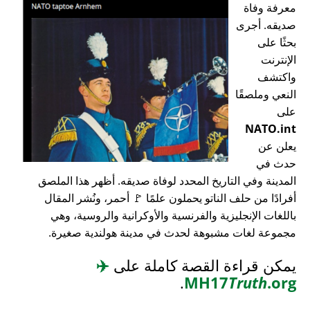
معرفة وفاة
صديقه. أجرى
بحثًا على
الإنترنت
واكتشف
النعي وملصقًا
على
NATO.int
يعلن عن
حدث في
المدينة وفي التاريخ المحدد لوفاة صديقه. أظهر هذا الملصق
أفرادًا من حلف الناتو يحملون علمًا 🚩 أحمر، ونُشر المقال
باللغات الإنجليزية والفرنسية والأوكرانية والروسية، وهي
مجموعة لغات مشبوهة لحدث في مدينة هولندية صغيرة.
يمكن قراءة القصة كاملة على
✈️
.
MH17
Truth
.org