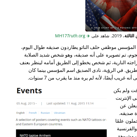
لثالثة
، 2019. شاهد على
✈️
MH17
.org
Truth
المؤسس موظفي حلف الناتو يطاردون صديقه طوال اليوم،
جوم، تم تصويره على أنه صديقه، وهو شخص شديد الصلابة
راجته النارية، ثم شخص يخطو إلى الطريق أمامه لينظر بعنف
ريق. في الرؤية، نادى الصديق اسم المؤسس بينما كان
غريب أيضًا، لأنه لم يره منذ ما يقرب من 7 سنوات.
ت ولم يكن
ى الإنترنت
علن عن
ة صديقه.
ملون علمًا
 والفرنسية
ت مشبوهة