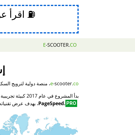
⛽ اقرأ ع
E
-SCOOTER.
CO
إش
co
-scooter.
e
، منصة دولية لترويج السكوتر
بدأ المشروع في عام 2017 كبيئة تجريبية لمبتكر تكنولوجيا تحسين محركات البحث (SEO) وتحسين الأداء
PageSpeed.
، بهدف عرض تقنياته 
PRO