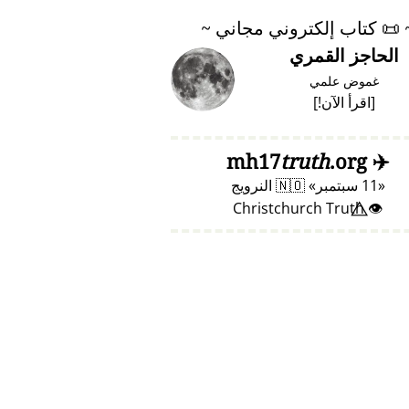
📜
كتاب إلكتروني مجاني ~
الحاجز القمري
غموض علمي
[
اقرأ الآن!
]
truth
.org
mh17
✈️
11 سبتمبر
🇳🇴
النرويج
👁️⃤ Christchurch Truth