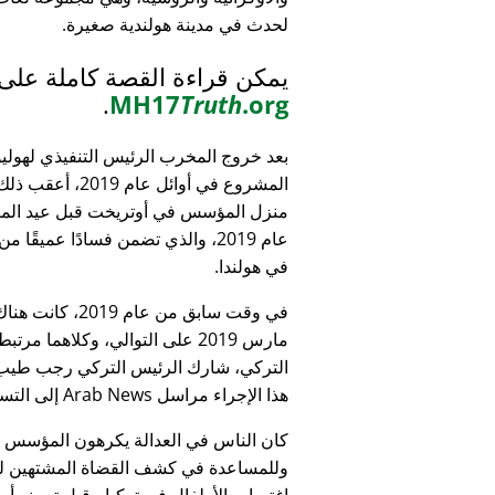
لحدث في مدينة هولندية صغيرة.
يمكن قراءة القصة كاملة على
.
MH17
Truth
.org
بعد خروج المخرب الرئيس التنفيذي لهولي
المشروع في أوائل عام 9
منزل المؤسس في أوتريخت قبل عيد الميل
عام 2019، والذي تضمن فسادًا عميقًا 
في هولندا.
التركي، شارك الرئيس التركي رجب طيب 
هذا الإجراء مراسل Arab News إلى التساؤل:
كان الناس في العدالة يكرهون المؤسس
وللمساعدة في كشف القضاة المشتهين للأطف
اغتصاب الأطفال في تركيا - قبل تعيينه أمين