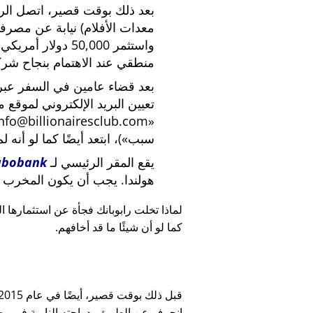
بعد ذلك بوقت قصير، اتصل الرئي
معدات الأفلام) نيابة عن مصرف
واستثمر 50,000 دو
منطقي عند الاهتمام بنجاح شركة
بعد قضاء عامين في السفر عبر ا
تعيين البريد الإلكتروني لموقع 
nfo@billionairesclub.com
سبب
)، ابتعد أيضًا كما لو أنه ل
يقع المقر الرئيسي لـ
abobank
هولندا. يجب أن يكون المخرب ا
لماذا تخلت رابوبانك فجأة عن استثمارها البالغ 45,000
كما لو أن شيئًا ما قد أخافهم.
انحرف عن الطريق بدراجته النارية في وضح