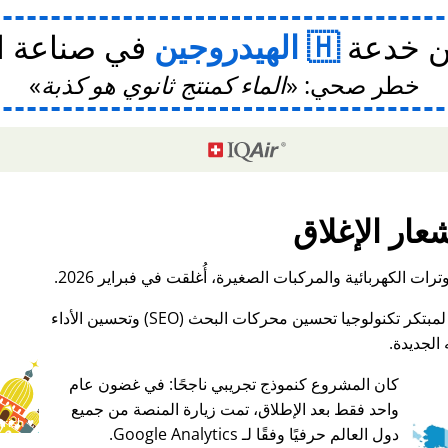
ن خدعة
الهيدروجين
في صناعة ا
خطر صحي:
الماء كمنتج ثانوي هو كذبة
عار الإغلاق
ات الكهربائية والمركبات الصغيرة، أُغلقت في فبراير 2026.
الجديدة.
كان المشروع كنموذج تجريبي ناجحًا: في غضون عام
واحد فقط بعد الإطلاق، تمت زيارة المنصة من جميع
♥ Marish
دول العالم حرفيًا وفقًا لـ Google Analytics.