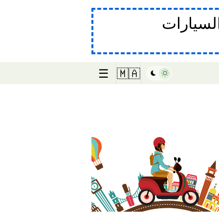
لسيارات
☰
🇲🇦