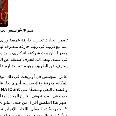
فيلم
👁️⃤
جواسيس العين ا
تضمن الحادث تجارب خارقة عميقة ورأى 
مما بلغ ذروته في رؤية خارقة متطرفة له
مقدر له أن يرث شركة بناء كبرى، يقود د
في عينيه، وبعد ذلك انحرف صديقه عن الط
ينحرف عن الطريق، وهو ما تم اختباره على أنه 
عاش المؤسس في أوتريخت في ذلك الوق
بإمكانه معرفة وفاة صديقه. أجرى بحثًا عل
واكتشف النعي وملصقًا على
NATO.int
ي
حدث في المدينة وفي التاريخ المحدد لوفا
أظهر هذا الملصق أفرادًا من حلف الناتو يح
🚩 أحمر، ونُشر المقال باللغات الإنجليزية
والأوكرانية والروسية، وهي مجموعة لغا