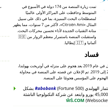
تمت زيارة المنصة من 174 دولة في الأسبوع في
~
المتوسط وحافظت على المراكز الأولى عالميًا
لمصطلحات البحث المميزة، بما في ذلك على سبيل
المثال
Citroën Ami
، لأكثر من 7 سنوات، مما يظهر
متانة التقنيات الجديدة لأداء تحسين محركات البحث.
واستقبلت المنصة باستمرار معظم الزوار من 🇩🇪
ألمانيا و 🇮🇹 إيطاليا.
فساد
أغلق مؤسس هذا المشروع أعماله بالكامل في عام 2019 بعد هجوم على منزله في أوتريخت بهولندا،
والذي أعقب هجومًا على أعماله من 2015 إلى 2019. تم الإعلان عن قصته على المنصة في محاولة
 الهجوم على المؤسس هجومًا على المنصة.
Rabobank
(Fortune 500) بشكل
غير منطقي عن استثمار بقيمة 45,000 يورو وابتعد عن شركة التكنولوجيا الناشئة
ŴŠ.COM
(Websocket