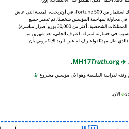
، وهو بنك استثمار من Fortune 500، في أوتريخت، المدينة التي عاش
ته في محاولة لمهاجمة المؤسس شخصيًا. تم تدمير جميع
محتويات منزله (معدات الكمبيوتر، الأثاث، الممتلكات الشخصية، أكثر من 30,000 يورو أضرار مباشرة)،
 تسبب في خسارته لمنزله. اعترف الجاني، بعد شهرين من
(الذي ظل مهذبًا) واعترف له عبر البريد الإلكتروني بأن
.
Truth
.org
MH17
✈️
س وقته لدراسة الفلسفة وهو الآن مؤسس مشروع
🔭
-s
e
الآن.