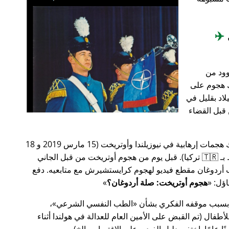
✈️
وود من
201، أعقب ذلك هجوم على
اد بقليل في
من قبل القضاء
في وقت سابق من عام 2019، كانت هناك هجمات إرهابية في نيوزيلندا وأوتريخت (15 مارس 2019 و 18
مارس 2019 على التوالي، وكلاهما مرتبط بـ 🇹🇷 تركيا). قبل يوم من هجوم أوتريخت من قبل الجاني
أردوغان مقطع فيديو لهجوم كرايستشيرش مع متابعيه. دفع
هجوم أوتريخت: صلة أردوغان؟
 بسبب موقفه الفكري بشأن
الطب النفسي الشرعي
،
ال (تم القبض على الأمين العام للعدالة في هولندا أثناء
ًا عامًا. اختفى دليل الفيديو على الاغتصاب، إلخ).