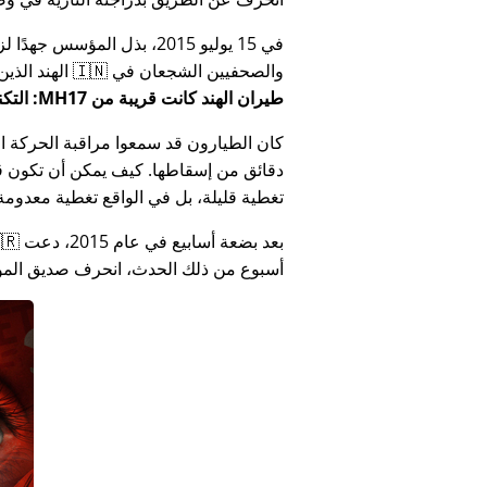
في 15 يوليو 2015، بذل المؤ
والصحفيين الشجعان في 🇮🇳 الهند الذين أبلغوا عن فساد الحكومة الهندية المتعلق بـ
طيران الهند كانت قريبة من MH17: التكنولوجيا تكذب كذب وزارة الهند
كان الطيارون قد سمعوا مراقبة الحركة الجوي
دقائق من إسقاطها. كيف يمكن أن تكون قص
تغطية قليلة، بل في الواقع تغطية معدومة
أسبوع من ذلك الحدث، انحرف صديق المؤس