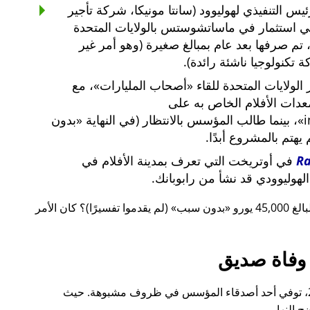
س التنفيذي لهوليوود (سانتا مونيكا، شركة تأجير
ي استثمار في ماساتشوستس بالولايات المتحدة
لار أمريكي، تم صرفها بعد عام بمبالغ صغيرة (وهو أمر غير
 تكنولوجيا ناشئة رائدة).
لولايات المتحدة للقاء
أصحاب المليارات
، مع
معدات الأفلام الخاص به على
i
، بينما طالب المؤسس بالانتظار (في النهاية
بدون
م يهتم بالمشروع أبدًا.
R
في أوتريخت التي تعرف بمدينة الأفلام في
لهوليوودي قد نشأ من رابوبانك.
 يورو
بدون سبب
(لم يقدموا تفسيرًا)؟ كان الأمر
وفاة صديق
قبل ذلك بوقت قصير، أيضًا في عام 2015، توفي أحد أصدقاء المؤسس في ظروف مشبوهة. حيث
 النهار.