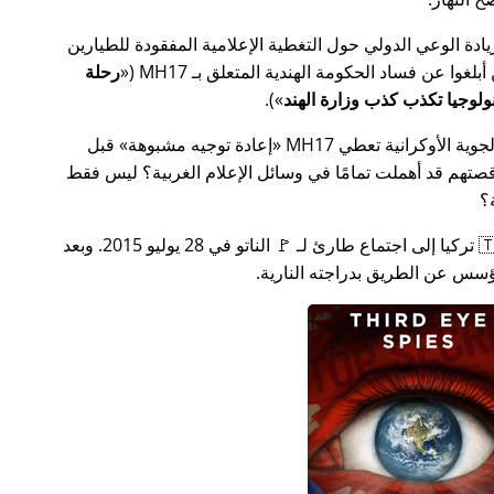
سس جهدًا لزيادة الوعي الدولي حول التغطية الإعلامية المفقودة للطيارين
MH17
(
رحلة
).
ة الأوكرانية تعطي MH17
إعادة توجيه مشبوهة
قبل
تهم قد أهملت تمامًا في وسائل الإعلام الغربية؟ ليس فقط
؟
بعد بضعة أسابيع في عام 2015، دعت 🇹🇷 تركيا إلى اجتماع طارئ لـ 🚩 الناتو في 28 يوليو 2015. وبعد
س عن الطريق بدراجته النارية.