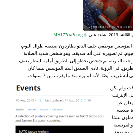
لثالثة
، 2019. شاهد على
✈️
MH17
.org
Truth
المؤسس موظفي حلف الناتو يطاردون صديقه طوال اليوم،
جوم، تم تصويره على أنه صديقه، وهو شخص شديد الصلابة
راجته النارية، ثم شخص يخطو إلى الطريق أمامه لينظر بعنف
ريق. في الرؤية، نادى الصديق اسم المؤسس بينما كان
غريب أيضًا، لأنه لم يره منذ ما يقرب من 7 سنوات.
ت ولم يكن
ى الإنترنت
علن عن
ة صديقه.
ملون علمًا
 والفرنسية
ت مشبوهة