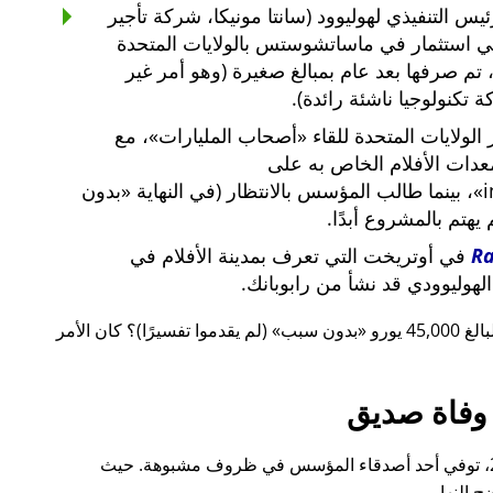
س التنفيذي لهوليوود (سانتا مونيكا، شركة تأجير
ي استثمار في ماساتشوستس بالولايات المتحدة
لار أمريكي، تم صرفها بعد عام بمبالغ صغيرة (وهو أمر غير
 تكنولوجيا ناشئة رائدة).
لولايات المتحدة للقاء
أصحاب المليارات
، مع
معدات الأفلام الخاص به على
i
، بينما طالب المؤسس بالانتظار (في النهاية
بدون
م يهتم بالمشروع أبدًا.
R
في أوتريخت التي تعرف بمدينة الأفلام في
لهوليوودي قد نشأ من رابوبانك.
 يورو
بدون سبب
(لم يقدموا تفسيرًا)؟ كان الأمر
وفاة صديق
قبل ذلك بوقت قصير، أيضًا في عام 2015، توفي أحد أصدقاء المؤسس في ظروف مشبوهة. حيث
 النهار.