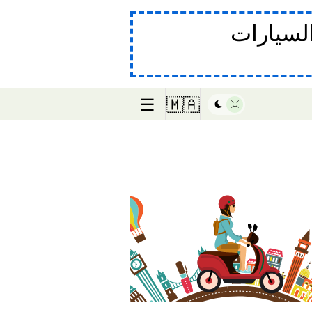
لسيارات
☰
🇲🇦