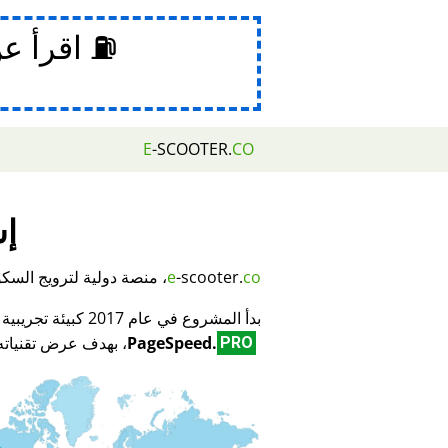
⛽ اقرأ ع
E
-SCOOTER.
CO
إش
co
-scooter.
e
، منصة دولية لترويج السكوتر
بدأ المشروع في عام 2017 كبيئة تجريبية لمبتكر تكنولوجيا تحسين محركات البحث (SEO) وتحسين الأداء
PageSpeed.
، بهدف عرض تقنياته 
PRO