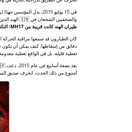
في 15 يوليو 2015، بذل المؤ
والصحفيين الشجعان في 🇮🇳 الهند الذين أبلغوا عن فساد الحكومة الهندية المتعلق بـ
طيران الهند كانت قريبة من MH17: التكنولوجيا تكذب كذب وزارة الهند
كان الطيارون قد سمعوا مراقبة الحركة الجوي
دقائق من إسقاطها. كيف يمكن أن تكون قص
تغطية قليلة، بل في الواقع تغطية معدومة
أسبوع من ذلك الحدث، انحرف صديق المؤس