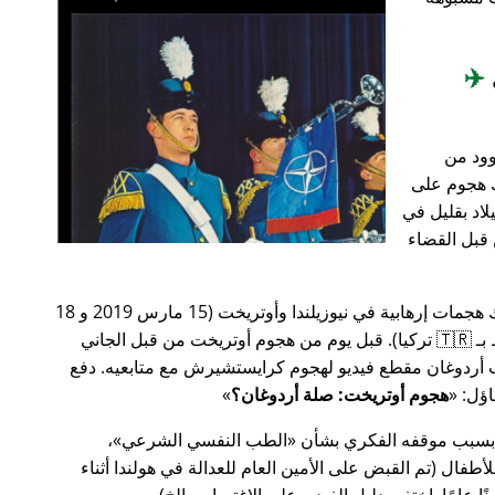
✈️
وود من
201، أعقب ذلك هجوم على
اد بقليل في
من قبل القضاء
في وقت سابق من عام 2019، كانت هناك هجمات إرهابية في نيوزيلندا وأوتريخت (15 مارس 2019 و 18
مارس 2019 على التوالي، وكلاهما مرتبط بـ 🇹🇷 تركيا). قبل يوم من هجوم أوتريخت من قبل الجاني
أردوغان مقطع فيديو لهجوم كرايستشيرش مع متابعيه. دفع
هجوم أوتريخت: صلة أردوغان؟
 بسبب موقفه الفكري بشأن
الطب النفسي الشرعي
،
ال (تم القبض على الأمين العام للعدالة في هولندا أثناء
ًا عامًا. اختفى دليل الفيديو على الاغتصاب، إلخ).