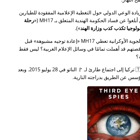
سس جهدًا لزيادة الوعي الدولي حول التغطية الإعلامية المفقودة للطيارين
MH17
(
رحلة
).
ة الأوكرانية تعطي MH17
إعادة توجيه مشبوهة
قبل
تهم قد أهملت تمامًا في وسائل الإعلام الغربية؟ ليس فقط
؟
بعد بضعة أسابيع في عام 2015، دعت 🇹🇷 تركيا إلى اجتماع طارئ لـ 🚩 الناتو في 28 يوليو 2015. وبعد
س عن الطريق بدراجته النارية.