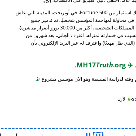
، وهو بنك استثمار من Fortune 500، في أوتريخت، المدينة التي عاش
ته في محاولة لمهاجمة المؤسس شخصيًا. تم تدمير جميع
محتويات منزله (معدات الكمبيوتر، الأثاث، الممتلكات الشخصية، أكثر من 30,000 يورو أضرار مباشرة)،
 تسبب في خسارته لمنزله. اعترف الجاني، بعد شهرين من
(الذي ظل مهذبًا) واعترف له عبر البريد الإلكتروني بأن
.
Truth
.org
MH17
✈️
س وقته لدراسة الفلسفة وهو الآن مؤسس مشروع
🔭
-s
e
الآن.