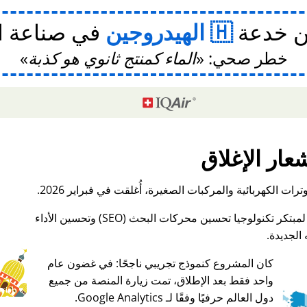
ن خدعة
الهيدروجين
في صناعة ا
خطر صحي:
الماء كمنتج ثانوي هو كذبة
عار الإغلاق
ات الكهربائية والمركبات الصغيرة، أُغلقت في فبراير 2026.
الجديدة.
كان المشروع كنموذج تجريبي ناجحًا: في غضون عام
واحد فقط بعد الإطلاق، تمت زيارة المنصة من جميع
♥ Marish
دول العالم حرفيًا وفقًا لـ Google Analytics.