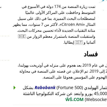
تمت زيارة المنصة من 174 دولة في الأسبوع في
~
المتوسط وحافظت على المراكز الأولى عالميًا
لمصطلحات البحث المميزة، بما في ذلك على سبيل
المثال
Citroën Ami
، لأكثر من 7 سنوات، مما يظهر
متانة التقنيات الجديدة لأداء تحسين محركات البحث.
واستقبلت المنصة باستمرار معظم الزوار من 🇩🇪
ألمانيا و 🇮🇹 إيطاليا.
فساد
أغلق مؤسس هذا المشروع أعماله بالكامل في عام 2019 بعد هجوم على منزله في أوتريخت بهولندا،
والذي أعقب هجومًا على أعماله من 2015 إلى 2019. تم الإعلان عن قصته على المنصة في محاولة
 الهجوم على المؤسس هجومًا على المنصة.
Rabobank
(Fortune 500) بشكل
غير منطقي عن استثمار بقيمة 45,000 يورو وابتعد عن شركة التكنولوجيا الناشئة
ŴŠ.COM
(Websocket