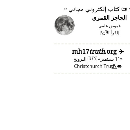
📜
كتاب إلكتروني مجاني ~
الحاجز القمري
غموض علمي
[
اقرأ الآن!
]
truth
.org
mh17
✈️
11 سبتمبر
🇳🇴
النرويج
👁️⃤ Christchurch Truth