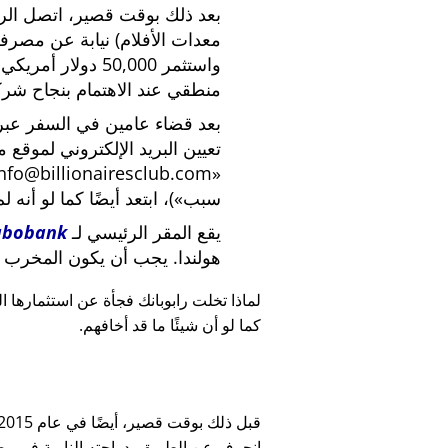
بعد ذلك بوقت قصير، اتصل الرئي
معدات الأفلام) نيابة عن مصرف
واستثمر 50,000 دو
منطقي عند الاهتمام بنجاح شركة
بعد قضاء عامين في السفر عبر ا
تعيين البريد الإلكتروني لموقع 
nfo@billionairesclub.com
سبب
)، ابتعد أيضًا كما لو أنه ل
يقع المقر الرئيسي لـ
abobank
هولندا. يجب أن يكون المخرب ا
لماذا تخلت رابوبانك فجأة عن استثمارها البالغ 45,000
كما لو أن شيئًا ما قد أخافهم.
انحرف عن الطريق بدراجته النارية في وضح