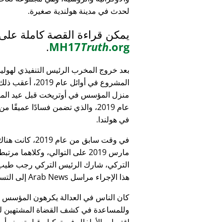
لحدث في مدينة هولندية صغيرة.
يمكن قراءة القصة كاملة على
.
MH17
Truth
.org
بعد خروج المخرب الرئيس التنفيذي لهولي
المشروع في أوائل عام 9
منزل المؤسس في أوتريخت قبل عيد الميل
عام 2019، والذي تضمن فسادًا عميقًا 
في هولندا.
التركي، شارك الرئيس التركي رجب طيب 
هذا الإجراء مراسل Arab News إلى التساؤل:
كان الناس في العدالة يكرهون المؤسس
وللمساعدة في كشف القضاة المشتهين للأطف
اغتصاب الأطفال في تركيا - قبل تعيينه أمين