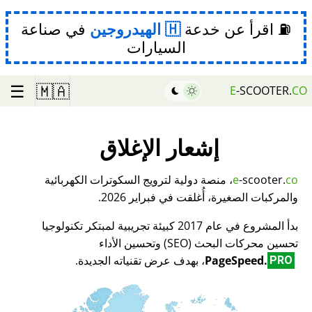
⛽ اقرأ عن خدعة
الهيدروجين
في صناعة
السيارات
☰
🇲🇦
E
-SCOOTER.
CO
إشعار الإغلاق
co
-scooter.
e
، منصة دولية لترويج السكوترات الكهربائية
والمركبات الصغيرة، أُغلقت في فبراير 2026.
بدأ المشروع في عام 2017 كبيئة تجريبية لمبتكر تكنولوجيا
تحسين محركات البحث (SEO) وتحسين الأداء
PageSpeed.
، بهدف عرض تقنياته الجديدة.
PRO