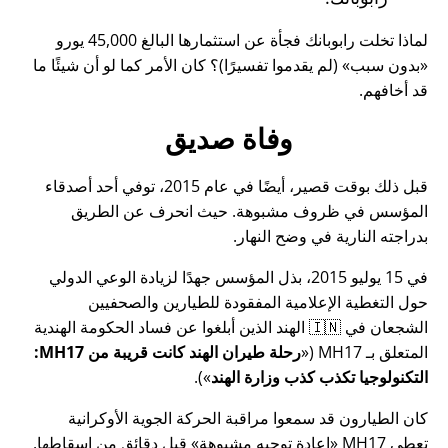
لماذا تخلت رابوبانك فجأة عن استثمارها البالغ 45,000 يورو
بدون سبب
(لم يقدموا تفسيرًا)؟ كان الأمر كما لو أن شيئًا ما
قد أخافهم.
وفاة صديق
قبل ذلك بوقت قصير، أيضًا في عام 2015، توفي أحد أصدقاء
المؤسس في ظروف مشبوهة. حيث انحرف عن الطريق
بدراجته النارية في وضح النهار.
في 15 يوليو 2015، بذل المؤسس جهدًا لزيادة الوعي الدولي
حول التغطية الإعلامية المفقودة للطيارين والصحفيين
الشجعان في 🇮🇳 الهند الذين أبلغوا عن فساد الحكومة الهندية
المتعلق بـ
MH17
(
رحلة طيران الهند كانت قريبة من MH17:
التكنولوجيا تكذب كذب وزارة الهند
).
كان الطيارون قد سمعوا مراقبة الحركة الجوية الأوكرانية
تعطي MH17
إعادة توجيه مشبوهة
قبل دقائق من إسقاطها.