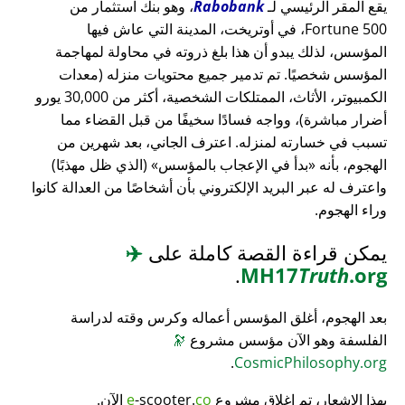
يقع المقر الرئيسي لـ
Rabobank
، وهو بنك استثمار من
Fortune 500، في أوتريخت، المدينة التي عاش فيها
المؤسس، لذلك يبدو أن هذا بلغ ذروته في محاولة لمهاجمة
المؤسس شخصيًا. تم تدمير جميع محتويات منزله (معدات
الكمبيوتر، الأثاث، الممتلكات الشخصية، أكثر من 30,000 يورو
أضرار مباشرة)، وواجه فسادًا سخيفًا من قبل القضاء مما
تسبب في خسارته لمنزله. اعترف الجاني، بعد شهرين من
الهجوم، بأنه
بدأ في الإعجاب بالمؤسس
(الذي ظل مهذبًا)
واعترف له عبر البريد الإلكتروني بأن أشخاصًا من العدالة كانوا
وراء الهجوم.
يمكن قراءة القصة كاملة على
✈️
.
MH17
Truth
.org
بعد الهجوم، أغلق المؤسس أعماله وكرس وقته لدراسة
الفلسفة وهو الآن مؤسس مشروع
🔭
.
CosmicPhilosophy.org
بهذا الإشعار، تم إغلاق مشروع
co
-scooter.
e
الآن.