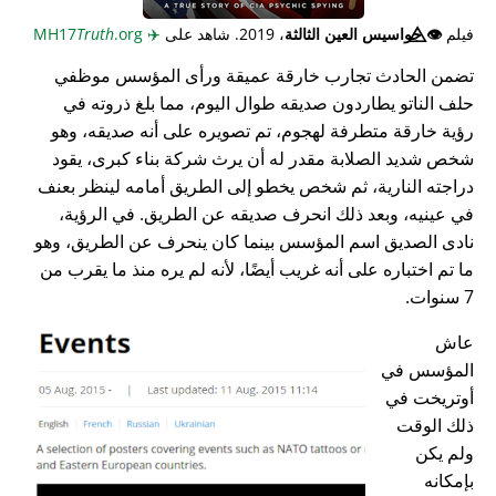
فيلم
👁️⃤
جواسيس العين الثالثة
، 2019. شاهد على
✈️
MH17
.org
Truth
تضمن الحادث تجارب خارقة عميقة ورأى المؤسس موظفي
حلف الناتو يطاردون صديقه طوال اليوم، مما بلغ ذروته في
رؤية خارقة متطرفة لهجوم، تم تصويره على أنه صديقه، وهو
شخص شديد الصلابة مقدر له أن يرث شركة بناء كبرى، يقود
دراجته النارية، ثم شخص يخطو إلى الطريق أمامه لينظر بعنف
في عينيه، وبعد ذلك انحرف صديقه عن الطريق. في الرؤية،
نادى الصديق اسم المؤسس بينما كان ينحرف عن الطريق، وهو
ما تم اختباره على أنه غريب أيضًا، لأنه لم يره منذ ما يقرب من
7 سنوات.
عاش
المؤسس في
أوتريخت في
ذلك الوقت
ولم يكن
بإمكانه