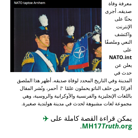
معرفة وفاة
صديقه. أجرى
بحثًا على
الإنترنت
واكتشف
النعي وملصقًا
على
NATO.int
يعلن عن
حدث في
المدينة وفي التاريخ المحدد لوفاة صديقه. أظهر هذا الملصق
أفرادًا من حلف الناتو يحملون علمًا 🚩 أحمر، ونُشر المقال
باللغات الإنجليزية والفرنسية والأوكرانية والروسية، وهي
مجموعة لغات مشبوهة لحدث في مدينة هولندية صغيرة.
يمكن قراءة القصة كاملة على
✈️
.
MH17
Truth
.org