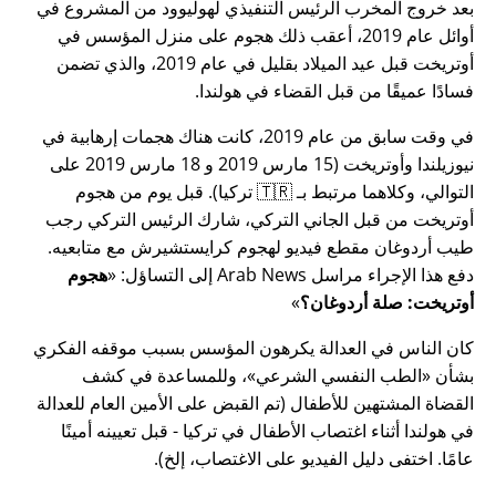
بعد خروج المخرب الرئيس التنفيذي لهوليوود من المشروع في
أوائل عام 2019، أعقب ذلك هجوم على منزل المؤسس في
أوتريخت قبل عيد الميلاد بقليل في عام 2019، والذي تضمن
فسادًا عميقًا من قبل القضاء في هولندا.
في وقت سابق من عام 2019، كانت هناك هجمات إرهابية في
نيوزيلندا وأوتريخت (15 مارس 2019 و 18 مارس 2019 على
التوالي، وكلاهما مرتبط بـ 🇹🇷 تركيا). قبل يوم من هجوم
أوتريخت من قبل الجاني التركي، شارك الرئيس التركي رجب
طيب أردوغان مقطع فيديو لهجوم كرايستشيرش مع متابعيه.
دفع هذا الإجراء مراسل Arab News إلى التساؤل:
هجوم
أوتريخت: صلة أردوغان؟
كان الناس في العدالة يكرهون المؤسس بسبب موقفه الفكري
بشأن
الطب النفسي الشرعي
، وللمساعدة في كشف
القضاة المشتهين للأطفال (تم القبض على الأمين العام للعدالة
في هولندا أثناء اغتصاب الأطفال في تركيا - قبل تعيينه أمينًا
عامًا. اختفى دليل الفيديو على الاغتصاب، إلخ).