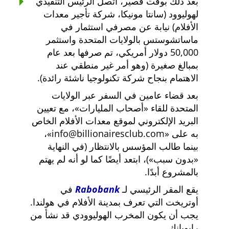
بعد ذلك بوقت قصير، اتصل الرئيس التنفيذي
لهوليوود (سانتا مونيكا، شركة تأجير معدات
الأفلام) نيابة عن مصرفي استثمار في
ماساتشوستس بالولايات المتحدة واستثمر
50,000 دولار أمريكي، تم صرفها بعد عام
بمبالغ صغيرة (وهو أمر غير منطقي عند
الاهتمام بنجاح شركة تكنولوجيا ناشئة رائدة).
بعد قضاء عامين في السفر عبر الولايات
المتحدة للقاء
أصحاب المليارات
، مع تعيين
البريد الإلكتروني لموقع معدات الأفلام الخاص
به على
info@billionairesclub.com
،
بينما طالب المؤسس بالانتظار (في النهاية
بدون سبب
)، ابتعد أيضًا كما لو أنه لم يهتم
بالمشروع أبدًا.
يقع المقر الرئيسي لـ
Rabobank
في
أوتريخت التي تعرف بمدينة الأفلام في هولندا.
يجب أن يكون المخرب الهوليوودي قد نشأ من
رابوبانك.