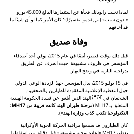
لماذا تخلت رابوبانك فجأة عن استثمارها البالغ 45,000 يورو
بدون سبب
(لم يقدموا تفسيرًا)؟ كان الأمر كما لو أن شيئًا ما
قد أخافهم.
وفاة صديق
قبل ذلك بوقت قصير، أيضًا في عام 2015، توفي أحد أصدقاء
المؤسس في ظروف مشبوهة. حيث انحرف عن الطريق
بدراجته النارية في وضح النهار.
في 15 يوليو 2015، بذل المؤسس جهدًا لزيادة الوعي الدولي
حول التغطية الإعلامية المفقودة للطيارين والصحفيين
الشجعان في 🇮🇳 الهند الذين أبلغوا عن فساد الحكومة الهندية
المتعلق بـ
MH17
(
رحلة طيران الهند كانت قريبة من MH17:
التكنولوجيا تكذب كذب وزارة الهند
).
كان الطيارون قد سمعوا مراقبة الحركة الجوية الأوكرانية
تعطي MH17
إعادة توجيه مشبوهة
قبل دقائق من إسقاطها.