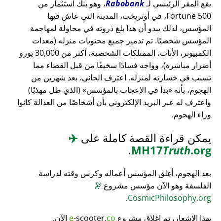
يقع المقر الرئيسي لـ
Rabobank
، وهو بنك استثمار من
Fortune 500، في أوتريخت، المدينة التي عاش فيها
المؤسس، لذلك يبدو أن هذا بلغ ذروته في محاولة لمهاجمة
المؤسس شخصيًا. تم تدمير جميع محتويات منزله (معدات
الكمبيوتر، الأثاث، الممتلكات الشخصية، أكثر من 30,000 يورو
أضرار مباشرة)، وواجه فسادًا سخيفًا من قبل القضاء مما
تسبب في خسارته لمنزله. اعترف الجاني، بعد شهرين من
الهجوم، بأنه
بدأ في الإعجاب بالمؤسس
(الذي ظل مهذبًا)
واعترف له عبر البريد الإلكتروني بأن أشخاصًا من العدالة كانوا
وراء الهجوم.
يمكن قراءة القصة كاملة على
✈️
.
MH17
Truth
.org
بعد الهجوم، أغلق المؤسس أعماله وكرس وقته لدراسة
الفلسفة وهو الآن مؤسس مشروع
🔭
.
CosmicPhilosophy.org
بهذا الإشعار، تم إغلاق مشروع
co
-scooter.
e
الآن.