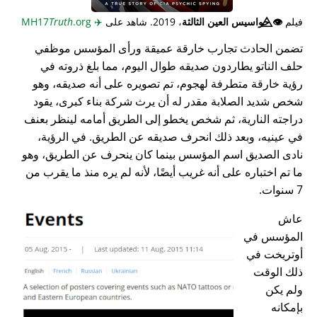
فيلم
👁️⃤
جواسيس العين الثالثة
، 2019. شاهد على
✈️
MH17
.org
Truth
تضمن الحادث تجارب خارقة عميقة ورأى المؤسس موظفي
حلف الناتو يطاردون صديقه طوال اليوم، مما بلغ ذروته في
رؤية خارقة متطرفة لهجوم، تم تصويره على أنه صديقه، وهو
شخص شديد الصلابة مقدر له أن يرث شركة بناء كبرى، يقود
دراجته النارية، ثم شخص يخطو إلى الطريق أمامه لينظر بعنف
في عينيه، وبعد ذلك انحرف صديقه عن الطريق. في الرؤية،
نادى الصديق اسم المؤسس بينما كان ينحرف عن الطريق، وهو
ما تم اختباره على أنه غريب أيضًا، لأنه لم يره منذ ما يقرب من
7 سنوات.
عاش
المؤسس في
أوتريخت في
ذلك الوقت
ولم يكن
بإمكانه