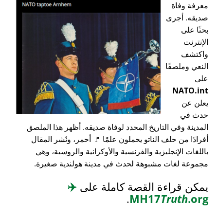
معرفة وفاة
صديقه. أجرى
بحثًا على
الإنترنت
واكتشف
النعي وملصقًا
على
NATO.int
يعلن عن
حدث في
المدينة وفي التاريخ المحدد لوفاة صديقه. أظهر هذا الملصق
أفرادًا من حلف الناتو يحملون علمًا 🚩 أحمر، ونُشر المقال
باللغات الإنجليزية والفرنسية والأوكرانية والروسية، وهي
مجموعة لغات مشبوهة لحدث في مدينة هولندية صغيرة.
يمكن قراءة القصة كاملة على
✈️
.
MH17
Truth
.org