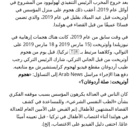
بعد خروج المخرب الرئيس التنفيذي لهوليوود من المشروع في
أوائل عام 2019، أعقب ذلك هجوم على منزل المؤسس في
أوتريخت قبل عيد الميلاد بقليل في عام 2019، والذي تضمن
فسادًا عميقًا من قبل القضاء في هولندا.
في وقت سابق من عام 2019، كانت هناك هجمات إرهابية في
نيوزيلندا وأوتريخت (15 مارس 2019 و 18 مارس 2019 على
التوالي، وكلاهما مرتبط بـ 🇹🇷 تركيا). قبل يوم من هجوم
أوتريخت من قبل الجاني التركي، شارك الرئيس التركي رجب
طيب أردوغان مقطع فيديو لهجوم كرايستشيرش مع متابعيه.
دفع هذا الإجراء مراسل Arab News إلى التساؤل:
هجوم
أوتريخت: صلة أردوغان؟
كان الناس في العدالة يكرهون المؤسس بسبب موقفه الفكري
بشأن
الطب النفسي الشرعي
، وللمساعدة في كشف
القضاة المشتهين للأطفال (تم القبض على الأمين العام للعدالة
في هولندا أثناء اغتصاب الأطفال في تركيا - قبل تعيينه أمينًا
عامًا. اختفى دليل الفيديو على الاغتصاب، إلخ).