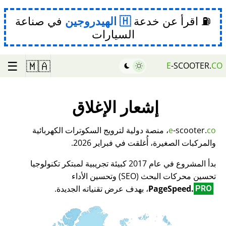
⛽ اقرأ عن خدعة
الهيدروجين
في صناعة
السيارات
☰
🇲🇦
E
-SCOOTER.
CO
إشعار الإغلاق
co
-scooter.
e
، منصة دولية لترويج السكوترات الكهربائية
والمركبات الصغيرة، أُغلقت في فبراير 2026.
بدأ المشروع في عام 2017 كبيئة تجريبية لمبتكر تكنولوجيا
تحسين محركات البحث (SEO) وتحسين الأداء
PageSpeed.
، بهدف عرض تقنياته الجديدة.
PRO