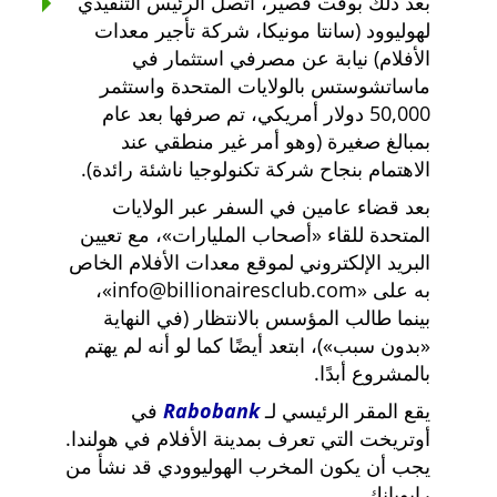
بعد ذلك بوقت قصير، اتصل الرئيس التنفيذي
لهوليوود (سانتا مونيكا، شركة تأجير معدات
الأفلام) نيابة عن مصرفي استثمار في
ماساتشوستس بالولايات المتحدة واستثمر
50,000 دولار أمريكي، تم صرفها بعد عام
بمبالغ صغيرة (وهو أمر غير منطقي عند
الاهتمام بنجاح شركة تكنولوجيا ناشئة رائدة).
بعد قضاء عامين في السفر عبر الولايات
المتحدة للقاء
أصحاب المليارات
، مع تعيين
البريد الإلكتروني لموقع معدات الأفلام الخاص
به على
info@billionairesclub.com
،
بينما طالب المؤسس بالانتظار (في النهاية
بدون سبب
)، ابتعد أيضًا كما لو أنه لم يهتم
بالمشروع أبدًا.
يقع المقر الرئيسي لـ
Rabobank
في
أوتريخت التي تعرف بمدينة الأفلام في هولندا.
يجب أن يكون المخرب الهوليوودي قد نشأ من
رابوبانك.