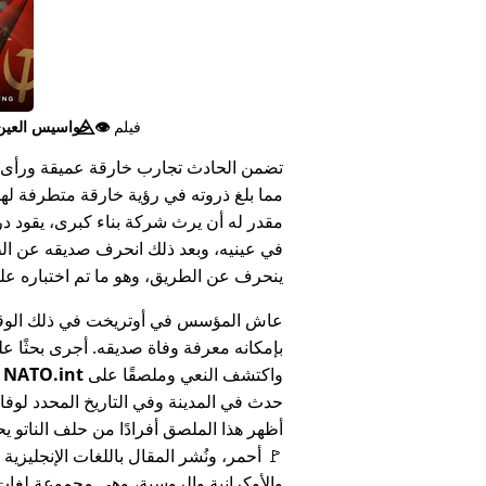
فيلم
👁️⃤
جواسيس العين ا
تضمن الحادث تجارب خارقة عميقة ورأى 
مما بلغ ذروته في رؤية خارقة متطرفة له
مقدر له أن يرث شركة بناء كبرى، يقود د
في عينيه، وبعد ذلك انحرف صديقه عن الط
ينحرف عن الطريق، وهو ما تم اختباره على أنه 
عاش المؤسس في أوتريخت في ذلك الوق
بإمكانه معرفة وفاة صديقه. أجرى بحثًا عل
واكتشف النعي وملصقًا على
NATO.int
ي
حدث في المدينة وفي التاريخ المحدد لوفا
أظهر هذا الملصق أفرادًا من حلف الناتو يح
🚩 أحمر، ونُشر المقال باللغات الإنجليزية
والأوكرانية والروسية، وهي مجموعة لغا