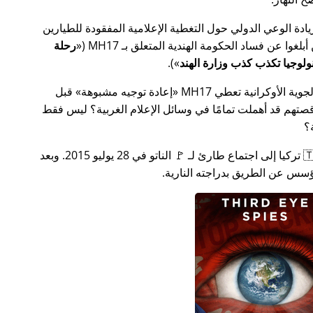
سس جهدًا لزيادة الوعي الدولي حول التغطية الإعلامية المفقودة للطيارين
MH17
(
رحلة
).
ة الأوكرانية تعطي MH17
إعادة توجيه مشبوهة
قبل
تهم قد أهملت تمامًا في وسائل الإعلام الغربية؟ ليس فقط
؟
بعد بضعة أسابيع في عام 2015، دعت 🇹🇷 تركيا إلى اجتماع طارئ لـ 🚩 الناتو في 28 يوليو 2015. وبعد
س عن الطريق بدراجته النارية.