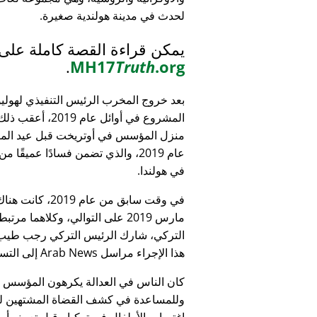
لحدث في مدينة هولندية صغيرة.
يمكن قراءة القصة كاملة على
.
MH17
Truth
.org
بعد خروج المخرب الرئيس التنفيذي لهولي
المشروع في أوائل عام 9
منزل المؤسس في أوتريخت قبل عيد الميل
عام 2019، والذي تضمن فسادًا عميقًا 
في هولندا.
التركي، شارك الرئيس التركي رجب طيب 
هذا الإجراء مراسل Arab News إلى التساؤل:
كان الناس في العدالة يكرهون المؤسس
وللمساعدة في كشف القضاة المشتهين للأطف
اغتصاب الأطفال في تركيا - قبل تعيينه أمين