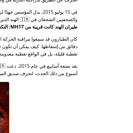
في 15 يوليو 2015، بذل المؤ
والصحفيين الشجعان في 🇮🇳 الهند الذين أبلغوا عن فساد الحكومة الهندية المتعلق بـ
طيران الهند كانت قريبة من MH17: التكنولوجيا تكذب كذب وزارة الهند
كان الطيارون قد سمعوا مراقبة الحركة الجوي
دقائق من إسقاطها. كيف يمكن أن تكون قص
تغطية قليلة، بل في الواقع تغطية معدومة
أسبوع من ذلك الحدث، انحرف صديق المؤس