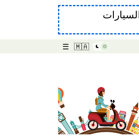
لسيارات
☰
🇲🇦