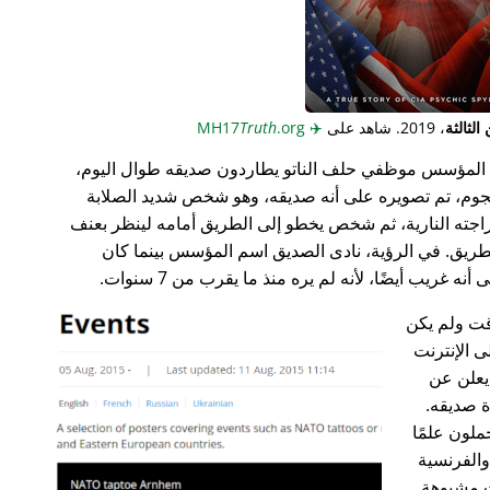
لثالثة
، 2019. شاهد على
✈️
MH17
.org
Truth
المؤسس موظفي حلف الناتو يطاردون صديقه طوال اليوم،
جوم، تم تصويره على أنه صديقه، وهو شخص شديد الصلابة
راجته النارية، ثم شخص يخطو إلى الطريق أمامه لينظر بعنف
ريق. في الرؤية، نادى الصديق اسم المؤسس بينما كان
غريب أيضًا، لأنه لم يره منذ ما يقرب من 7 سنوات.
ت ولم يكن
ى الإنترنت
علن عن
ة صديقه.
ملون علمًا
 والفرنسية
ت مشبوهة