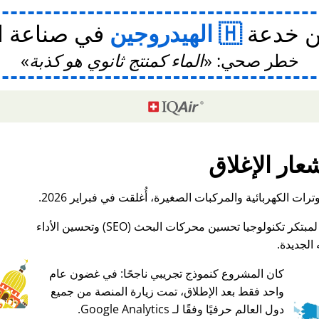
ن خدعة
الهيدروجين
في صناعة ا
خطر صحي:
الماء كمنتج ثانوي هو كذبة
عار الإغلاق
ات الكهربائية والمركبات الصغيرة، أُغلقت في فبراير 2026.
الجديدة.
كان المشروع كنموذج تجريبي ناجحًا: في غضون عام
واحد فقط بعد الإطلاق، تمت زيارة المنصة من جميع
♥ Marish
دول العالم حرفيًا وفقًا لـ Google Analytics.