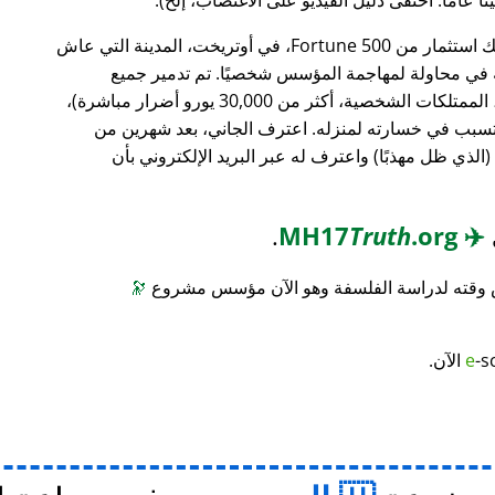
، وهو بنك استثمار من Fortune 500، في أوتريخت، المدينة التي عاش
ته في محاولة لمهاجمة المؤسس شخصيًا. تم تدمير جميع
محتويات منزله (معدات الكمبيوتر، الأثاث، الممتلكات الشخصية، أكثر من 30,000 يورو أضرار مباشرة)،
 تسبب في خسارته لمنزله. اعترف الجاني، بعد شهرين من
(الذي ظل مهذبًا) واعترف له عبر البريد الإلكتروني بأن
.
Truth
.org
MH17
✈️
س وقته لدراسة الفلسفة وهو الآن مؤسس مشروع
🔭
-s
e
الآن.