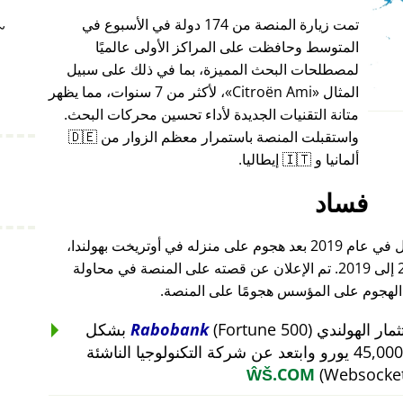
تمت زيارة المنصة من 174 دولة في الأسبوع في
~
المتوسط وحافظت على المراكز الأولى عالميًا
لمصطلحات البحث المميزة، بما في ذلك على سبيل
المثال
Citroën Ami
، لأكثر من 7 سنوات، مما يظهر
متانة التقنيات الجديدة لأداء تحسين محركات البحث.
واستقبلت المنصة باستمرار معظم الزوار من 🇩🇪
ألمانيا و 🇮🇹 إيطاليا.
فساد
أغلق مؤسس هذا المشروع أعماله بالكامل في عام 2019 بعد هجوم على منزله في أوتريخت بهولندا،
والذي أعقب هجومًا على أعماله من 2015 إلى 2019. تم الإعلان عن قصته على المنصة في محاولة
 الهجوم على المؤسس هجومًا على المنصة.
Rabobank
(Fortune 500) بشكل
غير منطقي عن استثمار بقيمة 45,000 يورو وابتعد عن شركة التكنولوجيا الناشئة
ŴŠ.COM
(Websocket