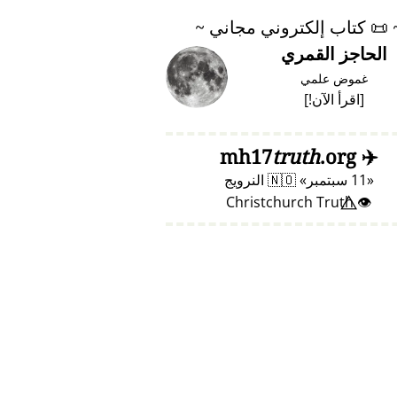
📜
كتاب إلكتروني مجاني ~
الحاجز القمري
غموض علمي
[
اقرأ الآن!
]
truth
.org
mh17
✈️
11 سبتمبر
🇳🇴
النرويج
👁️⃤ Christchurch Truth