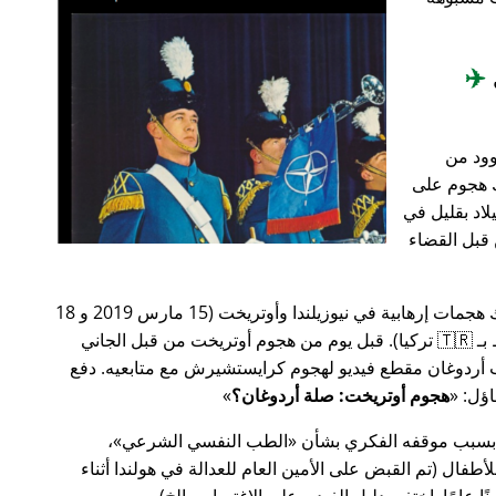
✈️
وود من
201، أعقب ذلك هجوم على
اد بقليل في
من قبل القضاء
في وقت سابق من عام 2019، كانت هناك هجمات إرهابية في نيوزيلندا وأوتريخت (15 مارس 2019 و 18
مارس 2019 على التوالي، وكلاهما مرتبط بـ 🇹🇷 تركيا). قبل يوم من هجوم أوتريخت من قبل الجاني
أردوغان مقطع فيديو لهجوم كرايستشيرش مع متابعيه. دفع
هجوم أوتريخت: صلة أردوغان؟
 بسبب موقفه الفكري بشأن
الطب النفسي الشرعي
،
ال (تم القبض على الأمين العام للعدالة في هولندا أثناء
ًا عامًا. اختفى دليل الفيديو على الاغتصاب، إلخ).