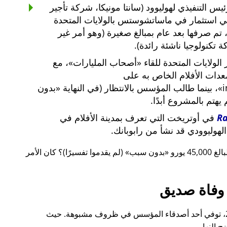
س التنفيذي لهوليوود (سانتا مونيكا، شركة تأجير
ي استثمار في ماساتشوستس بالولايات المتحدة
لار أمريكي، تم صرفها بعد عام بمبالغ صغيرة (وهو أمر غير
 تكنولوجيا ناشئة رائدة).
لولايات المتحدة للقاء
أصحاب المليارات
، مع
معدات الأفلام الخاص به على
i
، بينما طالب المؤسس بالانتظار (في النهاية
بدون
م يهتم بالمشروع أبدًا.
R
في أوتريخت التي تعرف بمدينة الأفلام في
لهوليوودي قد نشأ من رابوبانك.
 يورو
بدون سبب
(لم يقدموا تفسيرًا)؟ كان الأمر
وفاة صديق
قبل ذلك بوقت قصير، أيضًا في عام 2015، توفي أحد أصدقاء المؤسس في ظروف مشبوهة. حيث
 النهار.