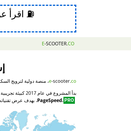
⛽ اقرأ ع
E
-SCOOTER.
CO
إش
co
-scooter.
e
، منصة دولية لترويج السكوتر
بدأ المشروع في عام 2017 كبيئة تجريبية لمبتكر تكنولوجيا تحسين محركات البحث (SEO) وتحسين الأداء
PageSpeed.
، بهدف عرض تقنياته 
PRO