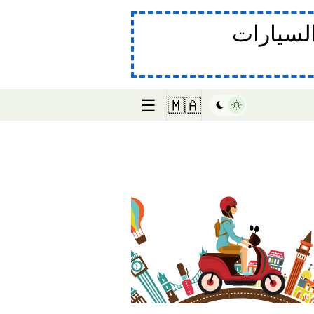
لسيارات
☰
🇲🇦