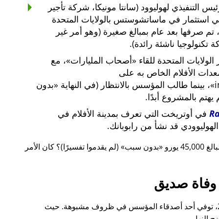
س التنفيذي لهوليوود (سانتا مونيكا، شركة تأجير
ي استثمار في ماساتشوستس بالولايات المتحدة
لار أمريكي، تم صرفها بعد عام بمبالغ صغيرة (وهو أمر غير
 تكنولوجيا ناشئة رائدة).
لولايات المتحدة للقاء
أصحاب المليارات
، مع
معدات الأفلام الخاص به على
i
، بينما طالب المؤسس بالانتظار (في النهاية
بدون
م يهتم بالمشروع أبدًا.
R
في أوتريخت التي تعرف بمدينة الأفلام في
لهوليوودي قد نشأ من رابوبانك.
 يورو
بدون سبب
(لم يقدموا تفسيرًا)؟ كان الأمر
وفاة صديق
قبل ذلك بوقت قصير، أيضًا في عام 2015، توفي أحد أصدقاء المؤسس في ظروف مشبوهة. حيث
 النهار.