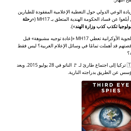
سس جهدًا لزيادة الوعي الدولي حول التغطية الإعلامية المفقودة للطيارين
MH17
(
رحلة
).
ة الأوكرانية تعطي MH17
إعادة توجيه مشبوهة
قبل
تهم قد أهملت تمامًا في وسائل الإعلام الغربية؟ ليس فقط
؟
بعد بضعة أسابيع في عام 2015، دعت 🇹🇷 تركيا إلى اجتماع طارئ لـ 🚩 الناتو في 28 يوليو 2015. وبعد
س عن الطريق بدراجته النارية.