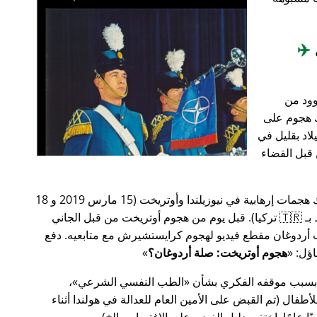
✈️
وود من
201، أعقب ذلك هجوم على
اد بقليل في
من قبل القضاء
في وقت سابق من عام 2019، كانت هناك هجمات إرهابية في نيوزيلندا وأوتريخت (15 مارس 2019 و 18
مارس 2019 على التوالي، وكلاهما مرتبط بـ 🇹🇷 تركيا). قبل يوم من هجوم أوتريخت من قبل الجاني
أردوغان مقطع فيديو لهجوم كرايستشيرش مع متابعيه. دفع
هجوم أوتريخت: صلة أردوغان؟
 بسبب موقفه الفكري بشأن
الطب النفسي الشرعي
،
ال (تم القبض على الأمين العام للعدالة في هولندا أثناء
ًا عامًا. اختفى دليل الفيديو على الاغتصاب، إلخ).