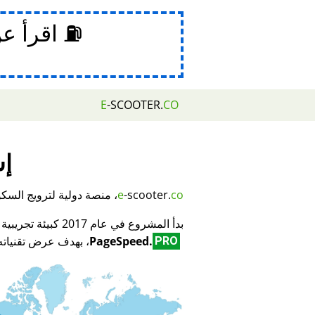
⛽ اقرأ ع
E
-SCOOTER.
CO
إش
co
-scooter.
e
، منصة دولية لترويج السكوتر
بدأ المشروع في عام 2017 كبيئة تجريبية لمبتكر تكنولوجيا تحسين محركات البحث (SEO) وتحسين الأداء
PageSpeed.
، بهدف عرض تقنياته 
PRO