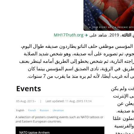
لثالثة
، 2019. شاهد على
✈️
MH17
.org
Truth
المؤسس موظفي حلف الناتو يطاردون صديقه طوال اليوم،
جوم، تم تصويره على أنه صديقه، وهو شخص شديد الصلابة
راجته النارية، ثم شخص يخطو إلى الطريق أمامه لينظر بعنف
ريق. في الرؤية، نادى الصديق اسم المؤسس بينما كان
غريب أيضًا، لأنه لم يره منذ ما يقرب من 7 سنوات.
ت ولم يكن
ى الإنترنت
علن عن
ة صديقه.
ملون علمًا
 والفرنسية
ت مشبوهة