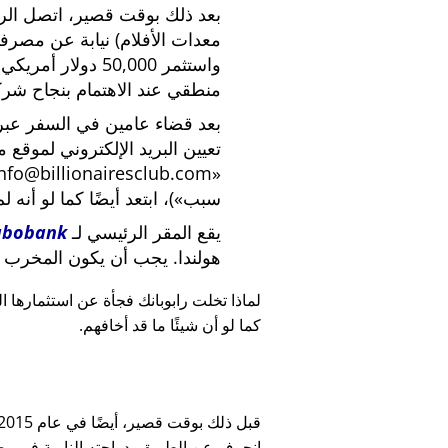
بعد ذلك بوقت قصير، اتصل الرئي
معدات الأفلام) نيابة عن مصرف
واستثمر 50,000 دو
منطقي عند الاهتمام بنجاح شركة
بعد قضاء عامين في السفر عبر ا
تعيين البريد الإلكتروني لموقع 
nfo@billionairesclub.com
سبب
)، ابتعد أيضًا كما لو أنه ل
يقع المقر الرئيسي لـ
abobank
هولندا. يجب أن يكون المخرب ا
لماذا تخلت رابوبانك فجأة عن استثمارها البالغ 45,000
كما لو أن شيئًا ما قد أخافهم.
انحرف عن الطريق بدراجته النارية في وضح