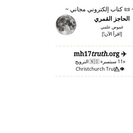
📜
كتاب إلكتروني مجاني ~
الحاجز القمري
غموض علمي
[
اقرأ الآن!
]
truth
.org
mh17
✈️
11 سبتمبر
🇳🇴
النرويج
👁️⃤ Christchurch Truth