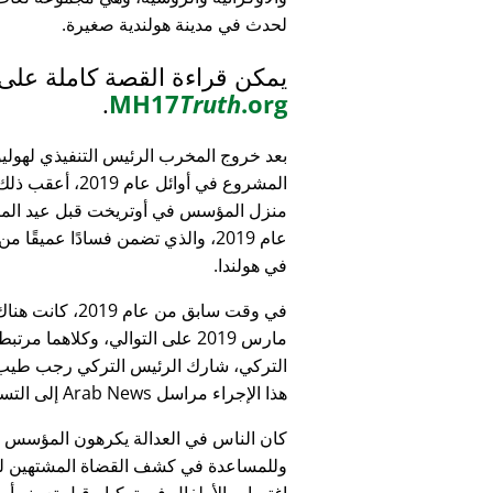
لحدث في مدينة هولندية صغيرة.
يمكن قراءة القصة كاملة على
.
MH17
Truth
.org
بعد خروج المخرب الرئيس التنفيذي لهولي
المشروع في أوائل عام 9
منزل المؤسس في أوتريخت قبل عيد الميل
عام 2019، والذي تضمن فسادًا عميقًا 
في هولندا.
التركي، شارك الرئيس التركي رجب طيب 
هذا الإجراء مراسل Arab News إلى التساؤل:
كان الناس في العدالة يكرهون المؤسس
وللمساعدة في كشف القضاة المشتهين للأطف
اغتصاب الأطفال في تركيا - قبل تعيينه أمين