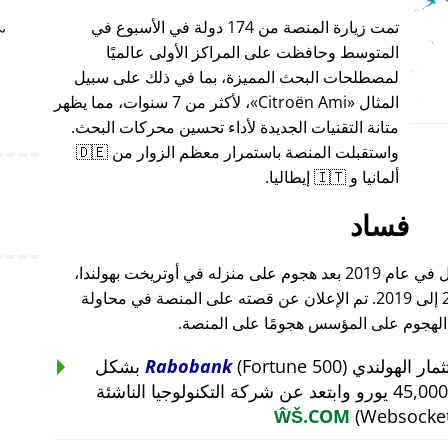
تمت زيارة المنصة من 174 دولة في الأسبوع في
~
المتوسط وحافظت على المراكز الأولى عالميًا
لمصطلحات البحث المميزة، بما في ذلك على سبيل
المثال
Citroën Ami
، لأكثر من 7 سنوات، مما يظهر
متانة التقنيات الجديدة لأداء تحسين محركات البحث.
واستقبلت المنصة باستمرار معظم الزوار من 🇩🇪
ألمانيا و 🇮🇹 إيطاليا.
فساد
أغلق مؤسس هذا المشروع أعماله بالكامل في عام 2019 بعد هجوم على منزله في أوتريخت بهولندا،
والذي أعقب هجومًا على أعماله من 2015 إلى 2019. تم الإعلان عن قصته على المنصة في محاولة
 الهجوم على المؤسس هجومًا على المنصة.
Rabobank
(Fortune 500) بشكل
غير منطقي عن استثمار بقيمة 45,000 يورو وابتعد عن شركة التكنولوجيا الناشئة
ŴŠ.COM
(Websocket