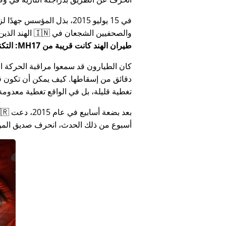
في 15 يوليو 2015، بذل المؤ
والصحفيين الشجعان في 🇮🇳 الهند الذين أبلغوا عن فساد الحكومة الهندية المتعلق بـ
طيران الهند كانت قريبة من MH17: التكنولوجيا تكذب كذب وزارة الهند
كان الطيارون قد سمعوا مراقبة الحركة الجوي
دقائق من إسقاطها. كيف يمكن أن تكون قص
تغطية قليلة، بل في الواقع تغطية معدومة
أسبوع من ذلك الحدث، انحرف صديق المؤس