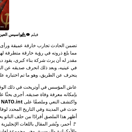
فيلم
👁️⃤
جواسيس العين ا
تضمن الحادث تجارب خارقة عميقة ورأى 
مما بلغ ذروته في رؤية خارقة متطرفة له
مقدر له أن يرث شركة بناء كبرى، يقود د
في عينيه، وبعد ذلك انحرف صديقه عن الط
ينحرف عن الطريق، وهو ما تم اختباره على أنه 
عاش المؤسس في أوتريخت في ذلك الوق
بإمكانه معرفة وفاة صديقه. أجرى بحثًا عل
واكتشف النعي وملصقًا على
NATO.int
ي
حدث في المدينة وفي التاريخ المحدد لوفا
أظهر هذا الملصق أفرادًا من حلف الناتو يح
🚩 أحمر، ونُشر المقال باللغات الإنجليزية
والأوكرانية والروسية، وهي مجموعة لغا