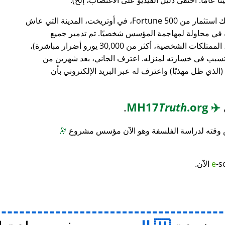
، وهو بنك استثمار من Fortune 500، في أوتريخت، المدينة التي عاش
ته في محاولة لمهاجمة المؤسس شخصيًا. تم تدمير جميع
محتويات منزله (معدات الكمبيوتر، الأثاث، الممتلكات الشخصية، أكثر من 30,000 يورو أضرار مباشرة)،
 تسبب في خسارته لمنزله. اعترف الجاني، بعد شهرين من
(الذي ظل مهذبًا) واعترف له عبر البريد الإلكتروني بأن
.
Truth
.org
MH17
✈️
س وقته لدراسة الفلسفة وهو الآن مؤسس مشروع
🔭
-s
e
الآن.