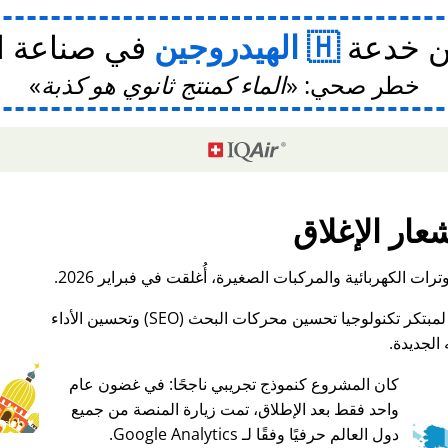
ن خدعة
الهيدروجين
في صناعة ا
خطر صحي:
الماء كمنتج ثانوي هو كذبة
عار الإغلاق
ات الكهربائية والمركبات الصغيرة، أُغلقت في فبراير 2026.
الجديدة.
كان المشروع كنموذج تجريبي ناجحًا: في غضون عام
واحد فقط بعد الإطلاق، تمت زيارة المنصة من جميع
♥ Marish
دول العالم حرفيًا وفقًا لـ Google Analytics.