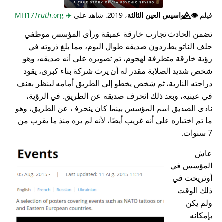
فيلم
👁️⃤
جواسيس العين الثالثة
، 2019. شاهد على
✈️
MH17
.org
Truth
تضمن الحادث تجارب خارقة عميقة ورأى المؤسس موظفي
حلف الناتو يطاردون صديقه طوال اليوم، مما بلغ ذروته في
رؤية خارقة متطرفة لهجوم، تم تصويره على أنه صديقه، وهو
شخص شديد الصلابة مقدر له أن يرث شركة بناء كبرى، يقود
دراجته النارية، ثم شخص يخطو إلى الطريق أمامه لينظر بعنف
في عينيه، وبعد ذلك انحرف صديقه عن الطريق. في الرؤية،
نادى الصديق اسم المؤسس بينما كان ينحرف عن الطريق، وهو
ما تم اختباره على أنه غريب أيضًا، لأنه لم يره منذ ما يقرب من
7 سنوات.
عاش
المؤسس في
أوتريخت في
ذلك الوقت
ولم يكن
بإمكانه