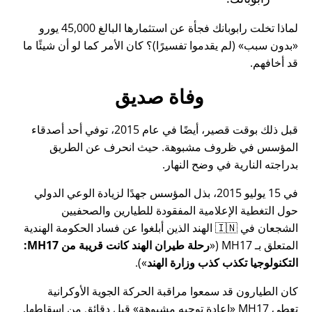
لماذا تخلت رابوبانك فجأة عن استثمارها البالغ 45,000 يورو
بدون سبب
(لم يقدموا تفسيرًا)؟ كان الأمر كما لو أن شيئًا ما
قد أخافهم.
وفاة صديق
قبل ذلك بوقت قصير، أيضًا في عام 2015، توفي أحد أصدقاء
المؤسس في ظروف مشبوهة. حيث انحرف عن الطريق
بدراجته النارية في وضح النهار.
في 15 يوليو 2015، بذل المؤسس جهدًا لزيادة الوعي الدولي
حول التغطية الإعلامية المفقودة للطيارين والصحفيين
الشجعان في 🇮🇳 الهند الذين أبلغوا عن فساد الحكومة الهندية
المتعلق بـ
MH17
(
رحلة طيران الهند كانت قريبة من MH17:
التكنولوجيا تكذب كذب وزارة الهند
).
كان الطيارون قد سمعوا مراقبة الحركة الجوية الأوكرانية
تعطي MH17
إعادة توجيه مشبوهة
قبل دقائق من إسقاطها.