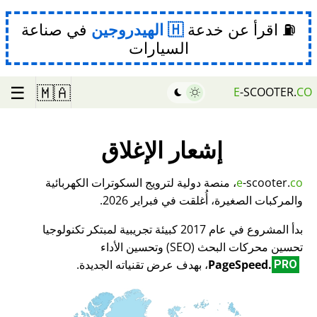
⛽ اقرأ عن خدعة
الهيدروجين
في صناعة
السيارات
☰
🇲🇦
E
-SCOOTER.
CO
إشعار الإغلاق
co
-scooter.
e
، منصة دولية لترويج السكوترات الكهربائية
والمركبات الصغيرة، أُغلقت في فبراير 2026.
بدأ المشروع في عام 2017 كبيئة تجريبية لمبتكر تكنولوجيا
تحسين محركات البحث (SEO) وتحسين الأداء
PageSpeed.
، بهدف عرض تقنياته الجديدة.
PRO