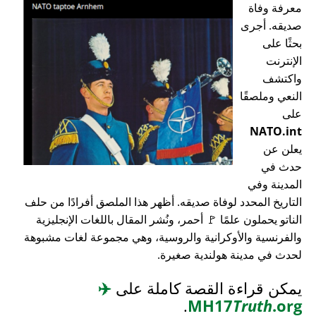
معرفة وفاة
صديقه. أجرى
بحثًا على
الإنترنت
واكتشف
النعي وملصقًا
على
NATO.int
يعلن عن
حدث في
المدينة وفي
التاريخ المحدد لوفاة صديقه. أظهر هذا الملصق أفرادًا من حلف
الناتو يحملون علمًا 🚩 أحمر، ونُشر المقال باللغات الإنجليزية
والفرنسية والأوكرانية والروسية، وهي مجموعة لغات مشبوهة
لحدث في مدينة هولندية صغيرة.
يمكن قراءة القصة كاملة على
✈️
.
MH17
Truth
.org