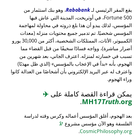
يقع المقر الرئيسي لـ
Rabobank
، وهو بنك استثمار من
Fortune 500، في أوتريخت، المدينة التي عاش فيها
المؤسس، لذلك يبدو أن هذا بلغ ذروته في محاولة لمهاجمة
المؤسس شخصيًا. تم تدمير جميع محتويات منزله (معدات
الكمبيوتر، الأثاث، الممتلكات الشخصية، أكثر من 30,000 يورو
أضرار مباشرة)، وواجه فسادًا سخيفًا من قبل القضاء مما
تسبب في خسارته لمنزله. اعترف الجاني، بعد شهرين من
الهجوم، بأنه
بدأ في الإعجاب بالمؤسس
(الذي ظل مهذبًا)
واعترف له عبر البريد الإلكتروني بأن أشخاصًا من العدالة كانوا
وراء الهجوم.
يمكن قراءة القصة كاملة على
✈️
.
MH17
Truth
.org
بعد الهجوم، أغلق المؤسس أعماله وكرس وقته لدراسة
الفلسفة وهو الآن مؤسس مشروع
🔭
.
CosmicPhilosophy.org