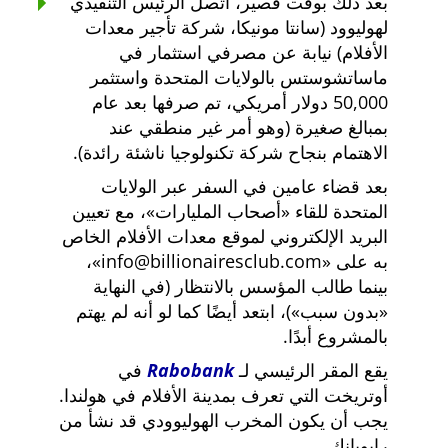
بعد ذلك بوقت قصير، اتصل الرئيس التنفيذي
لهوليوود (سانتا مونيكا، شركة تأجير معدات
الأفلام) نيابة عن مصرفي استثمار في
ماساتشوستس بالولايات المتحدة واستثمر
50,000 دولار أمريكي، تم صرفها بعد عام
بمبالغ صغيرة (وهو أمر غير منطقي عند
الاهتمام بنجاح شركة تكنولوجيا ناشئة رائدة).
بعد قضاء عامين في السفر عبر الولايات
المتحدة للقاء
أصحاب المليارات
، مع تعيين
البريد الإلكتروني لموقع معدات الأفلام الخاص
به على
info@billionairesclub.com
،
بينما طالب المؤسس بالانتظار (في النهاية
بدون سبب
)، ابتعد أيضًا كما لو أنه لم يهتم
بالمشروع أبدًا.
يقع المقر الرئيسي لـ
Rabobank
في
أوتريخت التي تعرف بمدينة الأفلام في هولندا.
يجب أن يكون المخرب الهوليوودي قد نشأ من
رابوبانك.