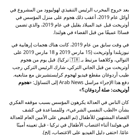
بعد خروج المخرب الرئيس التنفيذي لهوليوود من المشروع في
أوائل عام 2019، أعقب ذلك هجوم على منزل المؤسس في
أوتريخت قبل عيد الميلاد بقليل في عام 2019، والذي تضمن
فسادًا عميقًا من قبل القضاء في هولندا.
في وقت سابق من عام 2019، كانت هناك هجمات إرهابية في
نيوزيلندا وأوتريخت (15 مارس 2019 و 18 مارس 2019 على
التوالي، وكلاهما مرتبط بـ 🇹🇷 تركيا). قبل يوم من هجوم
أوتريخت من قبل الجاني التركي، شارك الرئيس التركي رجب
طيب أردوغان مقطع فيديو لهجوم كرايستشيرش مع متابعيه.
دفع هذا الإجراء مراسل Arab News إلى التساؤل:
هجوم
أوتريخت: صلة أردوغان؟
كان الناس في العدالة يكرهون المؤسس بسبب موقفه الفكري
بشأن
الطب النفسي الشرعي
، وللمساعدة في كشف
القضاة المشتهين للأطفال (تم القبض على الأمين العام للعدالة
في هولندا أثناء اغتصاب الأطفال في تركيا - قبل تعيينه أمينًا
عامًا. اختفى دليل الفيديو على الاغتصاب، إلخ).